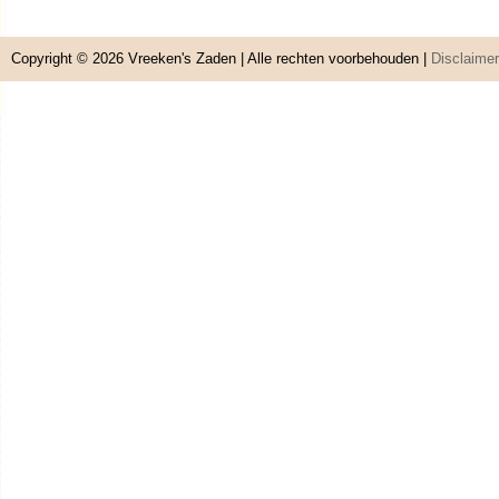
Copyright © 2026
Vreeken's Zaden
| Alle rechten voorbehouden |
Disclaimer