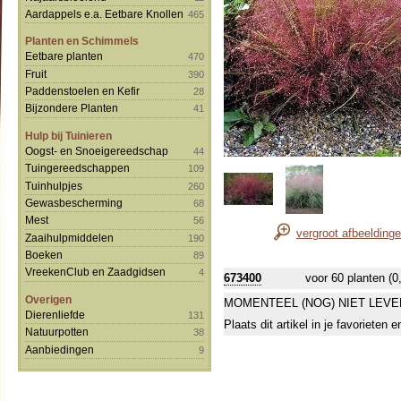
Aardappels e.a. Eetbare Knollen
465
Planten en Schimmels
Eetbare planten
470
Fruit
390
Paddenstoelen en Kefir
28
Bijzondere Planten
41
Hulp bij Tuinieren
Oogst- en Snoeigereedschap
44
Tuingereedschappen
109
Tuinhulpjes
260
Gewasbescherming
68
Mest
56
vergroot afbeelding
Zaaihulpmiddelen
190
Boeken
89
VreekenClub en Zaadgidsen
4
673400
voor 60 planten (0
Overigen
MOMENTEEL (NOG) NIET LEVE
Dierenliefde
131
Plaats dit artikel in je favorieten
Natuurpotten
38
Aanbiedingen
9