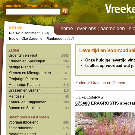
meerdere zoekwoorden mogelijk
home
over ons
aanmelden
ni
NIEUW!
Nieuw in sortiment
(160)
Eco en Oké Zaden en Plantgoed
(2017)
Levertijd en Voorraadbe
Zaden
Groenten en Fruit
2843
Onze huidige levertijd vi
Kruiden en Specerijen
294
Is alles op voorraad wat je
Nuttige Planten
78
Kiemen en Microgroenten
61
Eenjarige Planten
1151
Zaden
>
Grassen en Granen
Meerjarige Planten
816
Grassen en Granen
116
Mengsels
48
LIEFDESGRAS
Kamer- en Kuipplanten
280
673400
ERAGROSTIS spectab
Bomen en Struiken
49
Bloembollen en Knollen
Voorjaarsbloeiend
685
Zomerbloeiend
678
Najaarsbloeiend
11