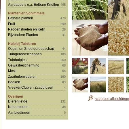
Aardappels e.a. Eetbare Knollen
465
Planten en Schimmels
Eetbare planten
470
Fruit
390
Paddenstoelen en Kefir
28
Bijzondere Planten
41
Hulp bij Tuinieren
Oogst- en Snoeigereedschap
44
Tuingereedschappen
109
Tuinhulpjes
260
Gewasbescherming
68
Mest
56
Zaaihulpmiddelen
190
Boeken
89
VreekenClub en Zaadgidsen
4
Overigen
vergroot afbeelding
Dierenliefde
131
Natuurpotten
38
Aanbiedingen
9