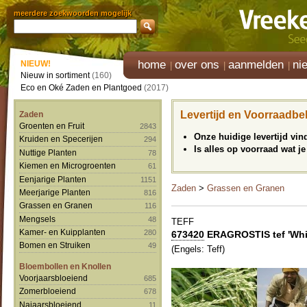
meerdere zoekwoorden mogelijk
home
over ons
aanmelden
ni
NIEUW!
Nieuw in sortiment
(160)
Eco en Oké Zaden en Plantgoed
(2017)
Levertijd en Voorraadbe
Zaden
Groenten en Fruit
2843
Onze huidige levertijd vi
Kruiden en Specerijen
294
Is alles op voorraad wat je
Nuttige Planten
78
Kiemen en Microgroenten
61
Eenjarige Planten
1151
Zaden
>
Grassen en Granen
Meerjarige Planten
816
Grassen en Granen
116
Mengsels
48
TEFF
Kamer- en Kuipplanten
280
673420
ERAGROSTIS tef 'Whi
Bomen en Struiken
49
(Engels: Teff)
Bloembollen en Knollen
Voorjaarsbloeiend
685
Zomerbloeiend
678
Najaarsbloeiend
11