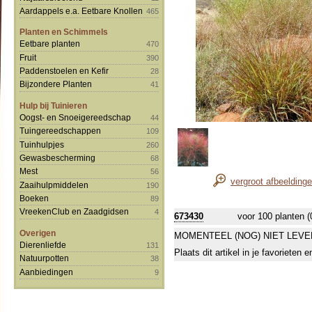
Aardappels e.a. Eetbare Knollen
465
Planten en Schimmels
Eetbare planten
470
Fruit
390
Paddenstoelen en Kefir
28
Bijzondere Planten
41
Hulp bij Tuinieren
Oogst- en Snoeigereedschap
44
Tuingereedschappen
109
Tuinhulpjes
260
Gewasbescherming
68
Mest
56
vergroot afbeelding
Zaaihulpmiddelen
190
Boeken
89
VreekenClub en Zaadgidsen
4
673430
voor 100 planten (
Overigen
MOMENTEEL (NOG) NIET LEVE
Dierenliefde
131
Plaats dit artikel in je favorieten
Natuurpotten
38
Aanbiedingen
9