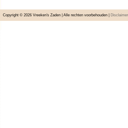
Copyright © 2026
Vreeken's Zaden
| Alle rechten voorbehouden |
Disclaimer