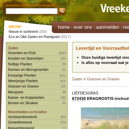
meerdere zoekwoorden mogelijk
home
over ons
aanmelden
ni
NIEUW!
Nieuw in sortiment
(160)
Eco en Oké Zaden en Plantgoed
(2017)
Levertijd en Voorraadbe
Zaden
Groenten en Fruit
2843
Onze huidige levertijd vi
Kruiden en Specerijen
294
Is alles op voorraad wat je
Nuttige Planten
78
Kiemen en Microgroenten
61
Eenjarige Planten
1151
Zaden
>
Grassen en Granen
Meerjarige Planten
816
Grassen en Granen
116
Mengsels
48
LIEFDESGRAS
Kamer- en Kuipplanten
280
673430
ERAGROSTIS trichod
Bomen en Struiken
49
Bloembollen en Knollen
Voorjaarsbloeiend
685
Zomerbloeiend
678
Najaarsbloeiend
11