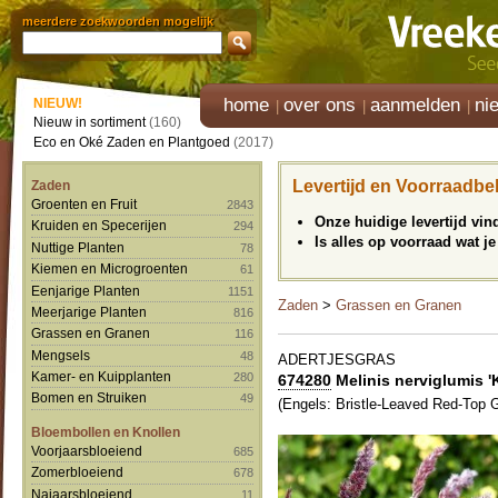
meerdere zoekwoorden mogelijk
home
over ons
aanmelden
ni
NIEUW!
Nieuw in sortiment
(160)
Eco en Oké Zaden en Plantgoed
(2017)
Levertijd en Voorraadbe
Zaden
Groenten en Fruit
2843
Onze huidige levertijd vi
Kruiden en Specerijen
294
Is alles op voorraad wat je
Nuttige Planten
78
Kiemen en Microgroenten
61
Eenjarige Planten
1151
Zaden
>
Grassen en Granen
Meerjarige Planten
816
Grassen en Granen
116
Mengsels
48
ADERTJESGRAS
Kamer- en Kuipplanten
280
674280
Melinis nerviglumis 
Bomen en Struiken
49
(Engels: Bristle-Leaved Red-Top 
Bloembollen en Knollen
Voorjaarsbloeiend
685
Zomerbloeiend
678
Najaarsbloeiend
11