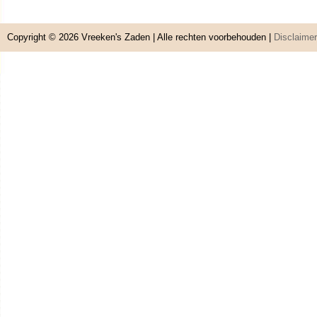
Copyright © 2026
Vreeken's Zaden
| Alle rechten voorbehouden |
Disclaimer