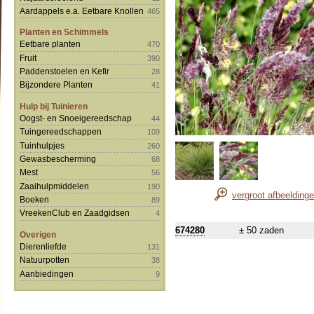
Aardappels e.a. Eetbare Knollen
465
Planten en Schimmels
Eetbare planten
470
Fruit
390
Paddenstoelen en Kefir
28
Bijzondere Planten
41
Hulp bij Tuinieren
Oogst- en Snoeigereedschap
44
Tuingereedschappen
109
Tuinhulpjes
260
Gewasbescherming
68
Mest
56
Zaaihulpmiddelen
190
vergroot afbeelding
Boeken
89
VreekenClub en Zaadgidsen
4
674280
± 50 zaden
Overigen
Dierenliefde
131
Natuurpotten
38
Aanbiedingen
9