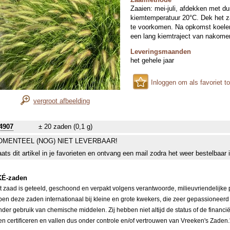
Zaaien: mei-juli, afdekken met du
kiemtemperatuur 20°C. Dek het za
te voorkomen. Na opkomst koeler 
een lang kiemtraject van nakomer
Leveringsmaanden
het gehele jaar
Inloggen om als favoriet t
vergroot afbeelding
4907
± 20 zaden (0,1 g)
MENTEEL (NOG) NIET LEVERBAAR!
aats dit artikel in je favorieten en ontvang een mail zodra het weer bestelbaar 
É-zaden
it zaad is geteeld, geschoond en verpakt volgens verantwoorde, milieuvriendelijke
pen deze zaden internationaal bij kleine en grote kwekers, die zeer gepassioneerd
nder gebruik van chemische middelen. Zij hebben niet altijd de status of de financi
ten certificeren en vallen dus onder controle en/of vertrouwen van Vreeken's Zaden.