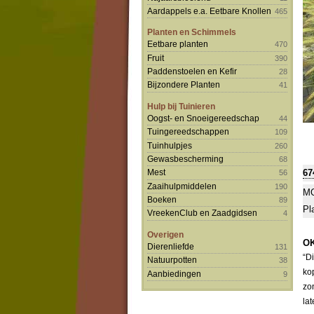
Aardappels e.a. Eetbare Knollen
465
Planten en Schimmels
Eetbare planten
470
Fruit
390
Paddenstoelen en Kefir
28
Bijzondere Planten
41
Hulp bij Tuinieren
Oogst- en Snoeigereedschap
44
Tuingereedschappen
109
Tuinhulpjes
260
Gewasbescherming
68
67
Mest
56
Zaaihulpmiddelen
190
MO
Boeken
89
Pl
VreekenClub en Zaadgidsen
4
Overigen
OK
Dierenliefde
131
“D
Natuurpotten
38
ko
Aanbiedingen
9
zo
la