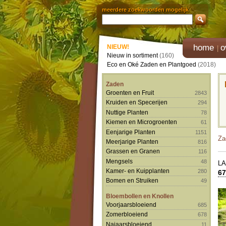
meerdere zoekwoorden mogelijk
home
o
NIEUW!
Nieuw in sortiment
(160)
Eco en Oké Zaden en Plantgoed
(2018)
Zaden
Groenten en Fruit
2843
Kruiden en Specerijen
294
Nuttige Planten
78
Kiemen en Microgroenten
61
Eenjarige Planten
1151
Za
Meerjarige Planten
816
Grassen en Granen
116
Mengsels
48
L
Kamer- en Kuipplanten
280
67
Bomen en Struiken
49
Bloembollen en Knollen
Voorjaarsbloeiend
685
Zomerbloeiend
678
Najaarsbloeiend
11