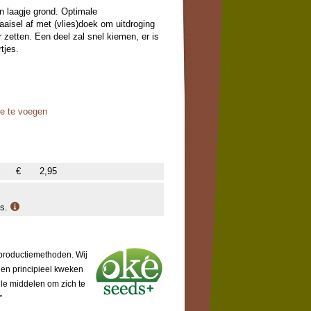
n laagje grond. Optimale
aisel af met (vlies)doek om uitdroging
zetten. Een deel zal snel kiemen, er is
tjes.
oe te voegen
€
2,95
is.
 productiemethoden. Wij
 en principieel kweken
ële middelen om zich te
”