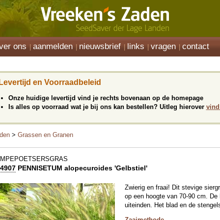
ver ons
aanmelden
nieuwsbrief
links
vragen
contact
Levertijd en Voorraadbeleid
Onze huidige levertijd vind je rechts bovenaan op de homepage
Is alles op voorraad wat je bij ons kan bestellen? Uitleg hierover
vind
den
>
Grassen en Granen
AMPEPOETSERSGRAS
4907
PENNISETUM alopecuroides 'Gelbstiel'
Zwierig en fraai! Dit stevige sierg
op een hoogte van 70-90 cm. De k
uiteinden. Het blad en de stengels 
Zaaimethode