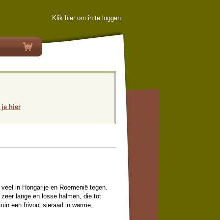
Klik hier om in te loggen
 je hier
veel in Hongarije en Roemenië tegen.
eer lange en losse halmen, die tot
in een frivool sieraad in warme,