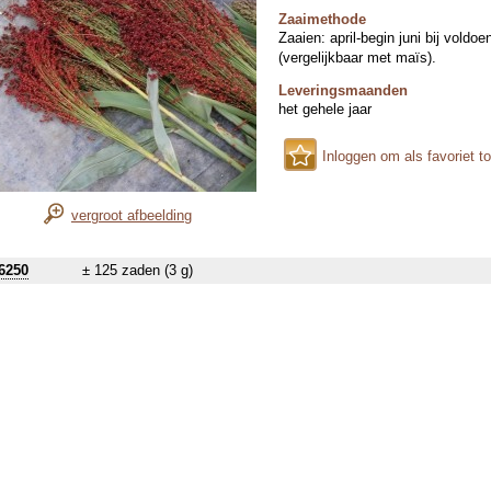
Zaaimethode
Zaaien: april-begin juni bij vold
(vergelijkbaar met maïs).
Leveringsmaanden
het gehele jaar
Inloggen om als favoriet t
vergroot afbeelding
6250
± 125 zaden (3 g)