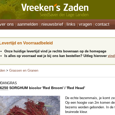
ver ons
aanmelden
nieuwsbrief
links
vragen
contact
Levertijd en Voorraadbeleid
Onze huidige levertijd vind je rechts bovenaan op de homepage
Is alles op voorraad wat je bij ons kan bestellen? Uitleg hierover
vind
den
>
Grassen en Granen
UDANGRAS
6250
SORGHUM bicolor 'Red Broom' / 'Red Head'
De echte bezemmaïs, je komt ze 
Op een hoogte van 2m komen de z
bezems worden gebonden. In de tu
bruinrode kleur.