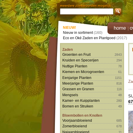
meerdere zoekwoorden mogelijk
home
o
NIEUW!
Nieuw in sortiment
(160)
Eco en Oké Zaden en Plantgoed
(2017)
Zaden
Groenten en Fruit
2843
Kruiden en Specerijen
294
Nuttige Planten
78
Kiemen en Microgroenten
61
Eenjarige Planten
1151
Za
Meerjarige Planten
816
Grassen en Granen
116
Mengsels
48
S
Kamer- en Kuipplanten
280
67
Bomen en Struiken
49
Bloembollen en Knollen
Voorjaarsbloeiend
685
Zomerbloeiend
678
Najaarsbloeiend
11