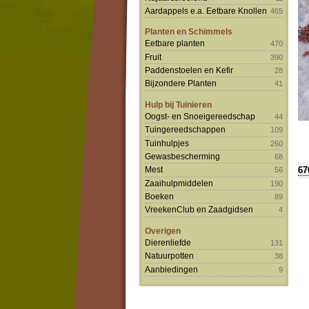
Aardappels e.a. Eetbare Knollen
465
Planten en Schimmels
Eetbare planten
470
Fruit
390
Paddenstoelen en Kefir
28
Bijzondere Planten
41
Hulp bij Tuinieren
Oogst- en Snoeigereedschap
44
Tuingereedschappen
109
Tuinhulpjes
260
Gewasbescherming
68
67
Mest
56
Zaaihulpmiddelen
190
Boeken
89
VreekenClub en Zaadgidsen
4
Overigen
Dierenliefde
131
Natuurpotten
38
Aanbiedingen
9