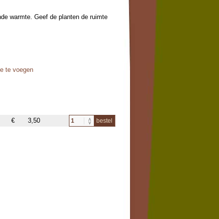
oende warmte. Geef de planten de ruimte
oe te voegen
€
3,50
bestel