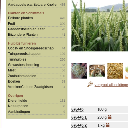
Aardappels e.a. Eetbare Knollen
465
Planten en Schimmels
Eetbare planten
470
Fruit
390
Paddenstoelen en Kefir
28
Bijzondere Planten
41
Hulp bij Tuinieren
Oogst- en Snoeigereedschap
44
Tuingereedschappen
109
Tuinhulpjes
260
Gewasbescherming
68
Mest
56
Zaaihulpmiddelen
190
Boeken
89
vergroot afbeelding
VreekenClub en Zaadgidsen
4
Overigen
Dierenliefde
131
Natuurpotten
38
676445
100 g
Aanbiedingen
9
676445.1
250 g
676445.2
1 kg