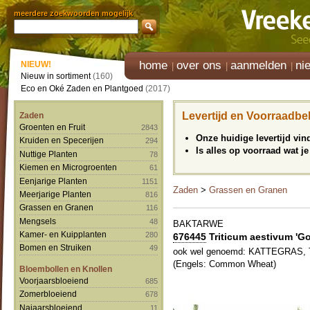
meerdere zoekwoorden mogelijk
home
over ons
aanmelden
ni
NIEUW!
Nieuw in sortiment
(160)
Eco en Oké Zaden en Plantgoed
(2017)
Levertijd en Voorraadbe
Zaden
Groenten en Fruit
2843
Onze huidige levertijd vi
Kruiden en Specerijen
294
Is alles op voorraad wat je
Nuttige Planten
78
Kiemen en Microgroenten
61
Eenjarige Planten
1151
Zaden
>
Grassen en Granen
Meerjarige Planten
816
Grassen en Granen
116
Mengsels
48
BAKTARWE
Kamer- en Kuipplanten
280
676445
Triticum aestivum 'Gopl
Bomen en Struiken
49
ook wel genoemd: KATTEGRAS
(Engels: Common Wheat)
Bloembollen en Knollen
Voorjaarsbloeiend
685
Zomerbloeiend
678
Najaarsbloeiend
11