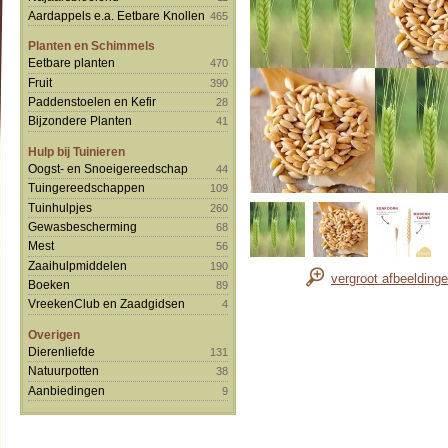
Aardappels e.a. Eetbare Knollen
465
Planten en Schimmels
Eetbare planten
470
Fruit
390
Paddenstoelen en Kefir
28
Bijzondere Planten
41
Hulp bij Tuinieren
Oogst- en Snoeigereedschap
44
Tuingereedschappen
109
Tuinhulpjes
260
Gewasbescherming
68
Mest
56
Zaaihulpmiddelen
190
vergroot afbeelding
Boeken
89
VreekenClub en Zaadgidsen
4
Overigen
Dierenliefde
131
Natuurpotten
38
Aanbiedingen
9