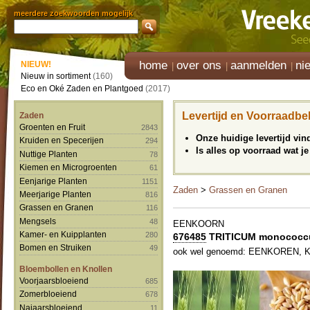
meerdere zoekwoorden mogelijk
home
over ons
aanmelden
ni
NIEUW!
Nieuw in sortiment
(160)
Eco en Oké Zaden en Plantgoed
(2017)
Levertijd en Voorraadbe
Zaden
Groenten en Fruit
2843
Onze huidige levertijd vi
Kruiden en Specerijen
294
Is alles op voorraad wat je
Nuttige Planten
78
Kiemen en Microgroenten
61
Eenjarige Planten
1151
Zaden
>
Grassen en Granen
Meerjarige Planten
816
Grassen en Granen
116
Mengsels
48
EENKOORN
Kamer- en Kuipplanten
280
676485
TRITICUM monococ
Bomen en Struiken
49
ook wel genoemd: EENKOREN, 
Bloembollen en Knollen
Voorjaarsbloeiend
685
Zomerbloeiend
678
Najaarsbloeiend
11