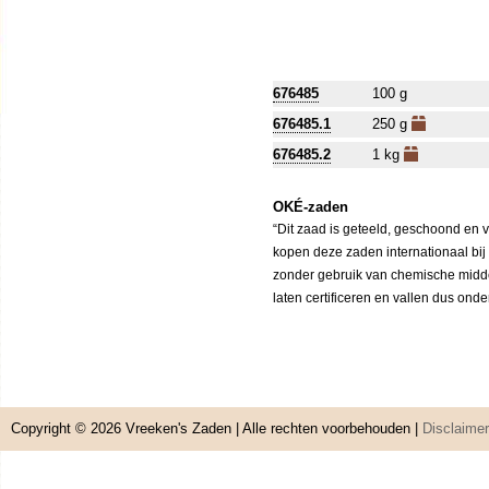
676485
100 g
676485.1
250 g
676485.2
1 kg
OKÉ-zaden
“Dit zaad is geteeld, geschoond en 
kopen deze zaden internationaal bij
zonder gebruik van chemische middele
laten certificeren en vallen dus ond
Copyright © 2026
Vreeken's Zaden
| Alle rechten voorbehouden |
Disclaimer