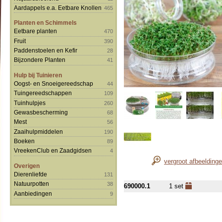
Aardappels e.a. Eetbare Knollen
465
Planten en Schimmels
Eetbare planten
470
Fruit
390
Paddenstoelen en Kefir
28
Bijzondere Planten
41
Hulp bij Tuinieren
Oogst- en Snoeigereedschap
44
Tuingereedschappen
109
Tuinhulpjes
260
Gewasbescherming
68
Mest
56
Zaaihulpmiddelen
190
Boeken
89
VreekenClub en Zaadgidsen
4
vergroot afbeelding
Overigen
Dierenliefde
131
Natuurpotten
38
690000.1
1 set
Aanbiedingen
9