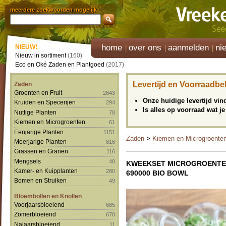
meerdere zoekwoorden mogelijk
home
over ons
aanmelden
ni
NIEUW!
Nieuw in sortiment
(160)
Eco en Oké Zaden en Plantgoed
(2017)
Levertijd en Voorraadbe
Zaden
Groenten en Fruit
2843
Onze huidige levertijd vi
Kruiden en Specerijen
294
Is alles op voorraad wat je
Nuttige Planten
78
Kiemen en Microgroenten
61
Eenjarige Planten
1151
Zaden
>
Kiemen en Microgroente
Meerjarige Planten
816
Grassen en Granen
116
Mengsels
48
KWEEKSET MICROGROENT
Kamer- en Kuipplanten
280
690000 BIO BOWL
Bomen en Struiken
49
Bloembollen en Knollen
Voorjaarsbloeiend
685
Zomerbloeiend
678
Najaarsbloeiend
11