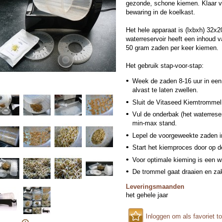
gezonde, schone kiemen. Klaar v
bewaring in de koelkast.
Het hele apparaat is (lxbxh) 32x
waterreservoir heeft een inhoud 
50 gram zaden per keer kiemen.
Het gebruik stap-voor-stap:
Week de zaden 8-16 uur in een
alvast te laten zwellen.
Sluit de Vitaseed Kiemtrommel
Vul de onderbak (het waterreser
min-max stand.
Lepel de voorgeweekte zaden i
Start het kiemproces door op d
Voor optimale kieming is een war
De trommel gaat draaien en zak
waardoor de zaden worden bevo
Leveringsmaanden
draaiend weer in de oorspronkel
het gehele jaar
Dit proces duurt 2 minuten en h
Dagelijks het water verversen i
Inloggen om als favoriet t