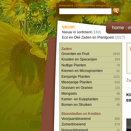
meerdere zoekwoorden mogelijk
home
o
NIEUW!
Nieuw in sortiment
(160)
Eco en Oké Zaden en Plantgoed
(2017)
Zaden
Groenten en Fruit
2843
Kruiden en Specerijen
294
Nuttige Planten
78
Kiemen en Microgroenten
61
Eenjarige Planten
1151
Za
Meerjarige Planten
816
Grassen en Granen
116
Mengsels
48
K
Kamer- en Kuipplanten
280
6
Bomen en Struiken
49
Bloembollen en Knollen
Voorjaarsbloeiend
685
Zomerbloeiend
678
Najaarsbloeiend
11