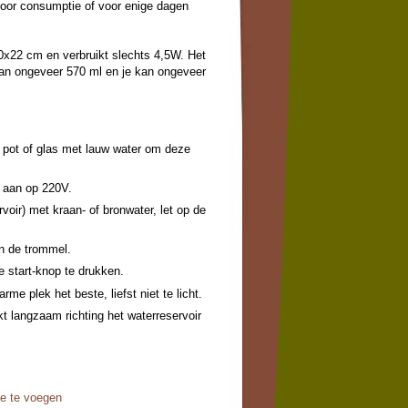
oor consumptie of voor enige dagen
20x22 cm en verbruikt slechts 4,5W. Het
van ongeveer 570 ml en je kan ongeveer
 pot of glas met lauw water om deze
 aan op 220V.
voir) met kraan- of bronwater, let op de
n de trommel.
e start-knop te drukken.
me plek het beste, liefst niet te licht.
t langzaam richting het waterreservoir
chtigd, hierna komt de trommel al
ijke positie.
erhaalt zich elke 2 uur.
s aan te bevelen, ideaal water voor je
oe te voegen