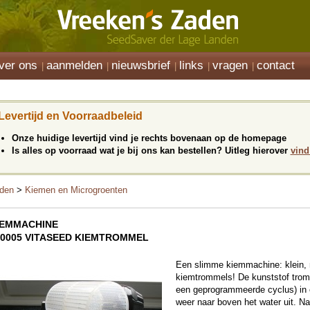
ver ons
aanmelden
nieuwsbrief
links
vragen
contact
Levertijd en Voorraadbeleid
Onze huidige levertijd vind je rechts bovenaan op de homepage
Is alles op voorraad wat je bij ons kan bestellen? Uitleg hierover
vind
den
>
Kiemen en Microgroenten
IEMMACHINE
90005 VITASEED KIEMTROMMEL
Een slimme kiemmachine: klein, m
kiemtrommels! De kunststof trom
een geprogrammeerde cyclus) in e
weer naar boven het water uit. N