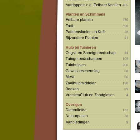
Aardappels e.a. Eetbare Knollen
465
Planten en Schimmels
Eetbare planten
470
Fruit
390
Paddenstoelen en Kefir
28
Bijzondere Planten
41
Hulp bij Tuinieren
Oogst- en Snoeigereedschap
44
Tuingereedschappen
109
Tuinhulpjes
260
Gewasbescherming
68
Mest
56
Zaaihulpmiddelen
190
Boeken
89
VreekenClub en Zaadgidsen
4
Overigen
Dierenliefde
131
Natuurpotten
38
Aanbiedingen
9