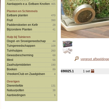
Aardappels e.a. Eetbare Knollen
465
Planten en Schimmels
Eetbare planten
470
Fruit
390
Paddenstoelen en Kefir
28
Bijzondere Planten
41
Hulp bij Tuinieren
Oogst- en Snoeigereedschap
44
Tuingereedschappen
109
Tuinhulpjes
260
Gewasbescherming
68
vergroot afbeelding
Mest
56
Zaaihulpmiddelen
190
Boeken
89
690025.1
1 set
VreekenClub en Zaadgidsen
4
Overigen
Dierenliefde
131
Natuurpotten
38
Aanbiedingen
9