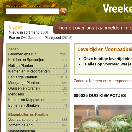
meerdere zoekwoorden mogelijk
home
over ons
aanmelden
ni
NIEUW!
Nieuw in sortiment
(160)
Eco en Oké Zaden en Plantgoed
(2018)
Levertijd en Voorraadbe
Zaden
Groenten en Fruit
2843
Onze huidige levertijd vi
Kruiden en Specerijen
294
Is alles op voorraad wat je
Nuttige Planten
78
Kiemen en Microgroenten
61
Eenjarige Planten
1151
Zaden
>
Kiemen en Microgroente
Meerjarige Planten
816
Grassen en Granen
116
Mengsels
48
690025 DUO KIEMPOTJES
Kamer- en Kuipplanten
280
Bomen en Struiken
49
Bloembollen en Knollen
Voorjaarsbloeiend
685
Zomerbloeiend
678
Najaarsbloeiend
11