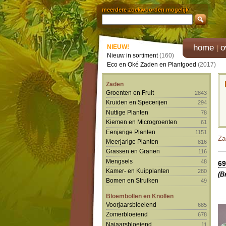
meerdere zoekwoorden mogelijk
home
o
NIEUW!
Nieuw in sortiment
(160)
Eco en Oké Zaden en Plantgoed
(2017)
Zaden
Groenten en Fruit
2843
Kruiden en Specerijen
294
Nuttige Planten
78
Kiemen en Microgroenten
61
Eenjarige Planten
1151
Za
Meerjarige Planten
816
Grassen en Granen
116
Mengsels
48
69
Kamer- en Kuipplanten
280
(B
Bomen en Struiken
49
Bloembollen en Knollen
Voorjaarsbloeiend
685
Zomerbloeiend
678
Najaarsbloeiend
11