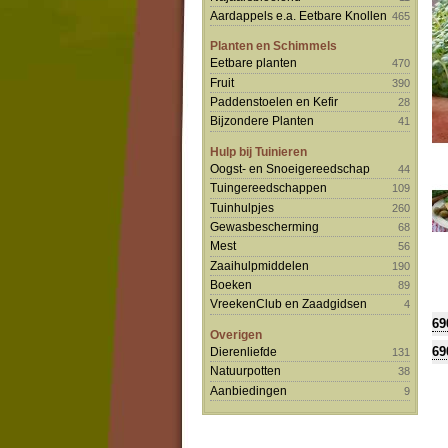
Aardappels e.a. Eetbare Knollen
465
Planten en Schimmels
Eetbare planten
470
Fruit
390
Paddenstoelen en Kefir
28
Bijzondere Planten
41
Hulp bij Tuinieren
Oogst- en Snoeigereedschap
44
Tuingereedschappen
109
Tuinhulpjes
260
Gewasbescherming
68
Mest
56
Zaaihulpmiddelen
190
Boeken
89
VreekenClub en Zaadgidsen
4
69
Overigen
69
Dierenliefde
131
Natuurpotten
38
Aanbiedingen
9