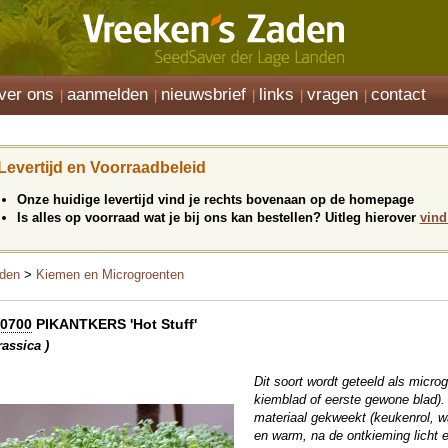
ver ons
aanmelden
nieuwsbrief
links
vragen
contact
Levertijd en Voorraadbeleid
Onze huidige levertijd vind je rechts bovenaan op de homepage
Is alles op voorraad wat je bij ons kan bestellen? Uitleg hierover
vind
den
>
Kiemen en Microgroenten
0700
PIKANTKERS 'Hot Stuff'
rassica )
Dit soort wordt geteeld als microg
kiemblad of eerste gewone blad)
materiaal gekweekt (keukenrol, w
en warm, na de ontkieming licht e