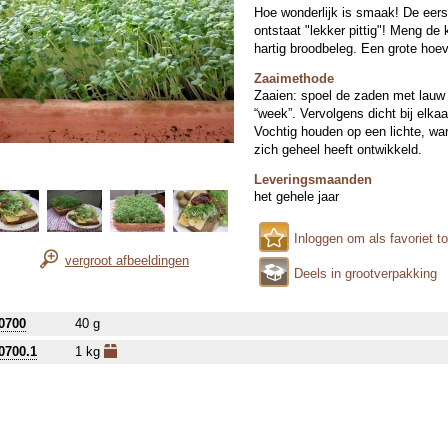
Hoe wonderlijk is smaak! De eerst
ontstaat "lekker pittig"! Meng d
hartig broodbeleg. Een grote hoe
Zaaimethode
Zaaien: spoel de zaden met lauw w
“week”. Vervolgens dicht bij elkaa
Vochtig houden op een lichte, wa
zich geheel heeft ontwikkeld.
Leveringsmaanden
het gehele jaar
Inloggen om als favoriet t
vergroot afbeeldingen
Deels in grootverpakking
0700
40 g
0700.1
1 kg