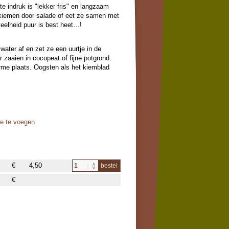
e indruk is "lekker fris" en langzaam
e kiemen door salade of eet ze samen met
veelheid puur is best heet…!
ater af en zet ze een uurtje in de
r zaaien in cocopeat of fijne potgrond.
rme plaats. Oogsten als het kiemblad
oe te voegen
€
4,50
bestel
€