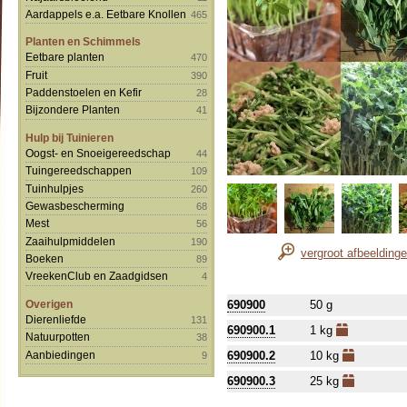
Aardappels e.a. Eetbare Knollen
465
Planten en Schimmels
Eetbare planten
470
Fruit
390
Paddenstoelen en Kefir
28
Bijzondere Planten
41
Hulp bij Tuinieren
Oogst- en Snoeigereedschap
44
Tuingereedschappen
109
Tuinhulpjes
260
Gewasbescherming
68
Mest
56
Zaaihulpmiddelen
190
vergroot afbeelding
Boeken
89
VreekenClub en Zaadgidsen
4
Overigen
690900
50 g
Dierenliefde
131
690900.1
1 kg
Natuurpotten
38
Aanbiedingen
690900.2
10 kg
9
690900.3
25 kg