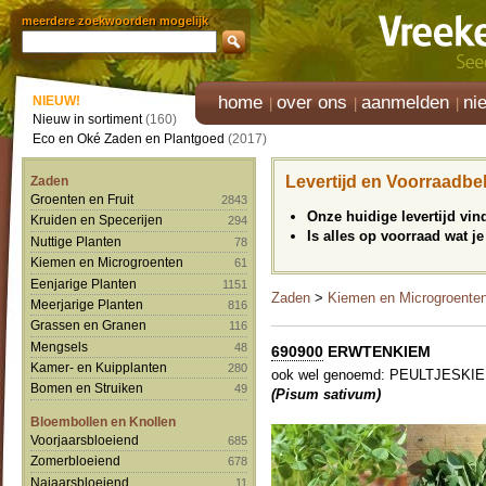
meerdere zoekwoorden mogelijk
home
over ons
aanmelden
ni
NIEUW!
Nieuw in sortiment
(160)
Eco en Oké Zaden en Plantgoed
(2017)
Levertijd en Voorraadbe
Zaden
Groenten en Fruit
2843
Onze huidige levertijd vi
Kruiden en Specerijen
294
Is alles op voorraad wat je
Nuttige Planten
78
Kiemen en Microgroenten
61
Eenjarige Planten
1151
Zaden
>
Kiemen en Microgroente
Meerjarige Planten
816
Grassen en Granen
116
Mengsels
48
690900
ERWTENKIEM
Kamer- en Kuipplanten
280
ook wel genoemd: PEULTJESKIEM
Bomen en Struiken
49
(Pisum sativum)
Bloembollen en Knollen
Voorjaarsbloeiend
685
Zomerbloeiend
678
Najaarsbloeiend
11