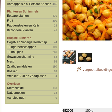
Aardappels e.a. Eetbare Knollen
465
Planten en Schimmels
Eetbare planten
470
Fruit
390
Paddenstoelen en Kefir
28
Bijzondere Planten
41
Hulp bij Tuinieren
Oogst- en Snoeigereedschap
44
Tuingereedschappen
109
Tuinhulpjes
260
Gewasbescherming
68
Mest
56
Zaaihulpmiddelen
190
vergroot afbeelding
Boeken
89
VreekenClub en Zaadgidsen
4
Overigen
Dierenliefde
131
Natuurpotten
38
Aanbiedingen
9
692000
100 g