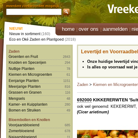
meerdere zoekwoorden mogelijk
home
over ons
aanmelden
ni
NIEUW!
Nieuw in sortiment
(160)
Eco en Oké Zaden en Plantgoed
(2018)
Levertijd en Voorraadbe
Zaden
Groenten en Fruit
2843
Onze huidige levertijd vi
Kruiden en Specerijen
294
Is alles op voorraad wat je
Nuttige Planten
78
Kiemen en Microgroenten
61
Eenjarige Planten
1151
Zaden
>
Kiemen en Microgroente
Meerjarige Planten
816
Grassen en Granen
116
Mengsels
48
692000
KIKKERERWTEN 'Sultan
Kamer- en Kuipplanten
280
ook wel genoemd: KEKERERWT
Bomen en Struiken
49
(Cicer arietinum)
Bloembollen en Knollen
Voorjaarsbloeiend
685
Zomerbloeiend
678
Najaarsbloeiend
11