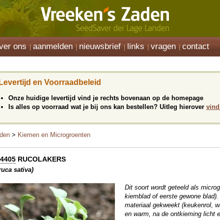
ver ons
aanmelden
nieuwsbrief
links
vragen
contact
Levertijd en Voorraadbeleid
Onze huidige levertijd vind je rechts bovenaan op de homepage
Is alles op voorraad wat je bij ons kan bestellen? Uitleg hierover
vind
den
>
Kiemen en Microgroenten
4405
RUCOLAKERS
ruca sativa)
Dit soort wordt geteeld als microg
kiemblad of eerste gewone blad)
materiaal gekweekt (keukenrol, w
en warm, na de ontkieming licht e