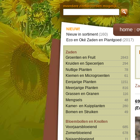
meerdere zoekwoorden mogelijk
home
o
NIEUW!
Nieuw in sortiment
(160)
Eco en Oké Zaden en Plantgoed
(2017)
Zaden
Groenten en Fruit
2843
Kruiden en Specerijen
294
Nuttige Planten
78
Kiemen en Microgroenten
61
Eenjarige Planten
1151
Za
Meerjarige Planten
816
Grassen en Granen
116
Mengsels
48
69
Kamer- en Kuipplanten
280
(E
Bomen en Struiken
49
Bloembollen en Knollen
Voorjaarsbloeiend
685
Zomerbloeiend
678
Najaarsbloeiend
11