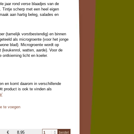
jaar rond verse blaadjes van de
 Tintje scherp met een heel eigen
maak aan hartig beleg, salades en
er (tamelijk vorstbestendig) en binnen
 geteeld als microgroente (voor het jonge
ewone blad). Microgroente wordt op
(keukenrol, watten, aarde). Voor de
 ontkieming licht en koeler.
en en komt daarom in verschillende
t product is ook te vinden als
e'
oe te voegen
€
8,95
bestel