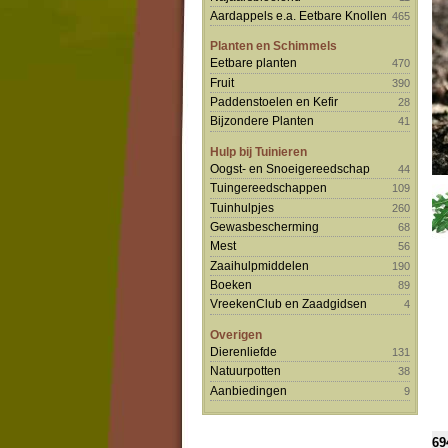
Aardappels e.a. Eetbare Knollen
465
Planten en Schimmels
Eetbare planten
470
Fruit
390
Paddenstoelen en Kefir
28
Bijzondere Planten
41
Hulp bij Tuinieren
Oogst- en Snoeigereedschap
44
Tuingereedschappen
109
Tuinhulpjes
260
Gewasbescherming
68
Mest
56
Zaaihulpmiddelen
190
Boeken
89
VreekenClub en Zaadgidsen
4
Overigen
Dierenliefde
131
Natuurpotten
38
Aanbiedingen
9
69