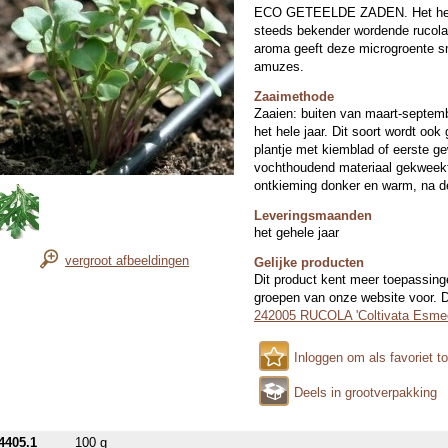
ECO GETEELDE ZADEN. Het hele 
steeds bekender wordende rucola.
aroma geeft deze microgroente s
amuzes.
Zaaimethode
Zaaien: buiten van maart-septemb
het hele jaar. Dit soort wordt ook
plantje met kiemblad of eerste g
vochthoudend materiaal gekweekt 
ontkieming donker en warm, na de
Leveringsmaanden
het gehele jaar
vergroot afbeeldingen
Gelijke producten
Dit product kent meer toepassing
groepen van onze website voor. Di
242005 RUCOLA 'Coltivata Esme
Inloggen om als favoriet t
Deels in grootverpakking
4405.1
100 g