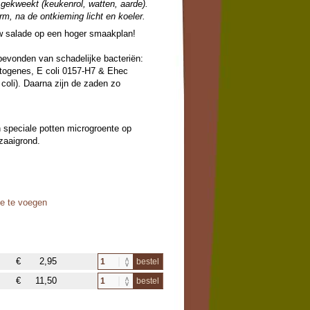
gekweekt (keukenrol, watten, aarde).
m, na de ontkieming licht en koeler.
uw salade op een hoger smaakplan!
 bevonden van schadelijke bacteriën:
togenes, E coli 0157-H7 & Ehec
coli). Daarna zijn de zaden zo
n speciale potten microgroente op
zaaigrond.
oe te voegen
€
2,95
bestel
€
11,50
bestel