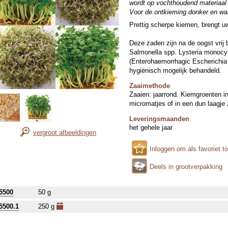
wordt op vochthoudend materiaal 
Voor de ontkieming donker en war
Prettig scherpe kiemen, brengt 
Deze zaden zijn na de oogst vrij
Salmonella spp. Lysteria monocy
(Enterohaemorrhagic Escherichia 
hygiënisch mogelijk behandeld.
Zaaimethode
Zaaien: jaarrond. Kiemgroenten i
micromatjes of in een dun laagje 
Leveringsmaanden
het gehele jaar
vergroot afbeeldingen
Inloggen om als favoriet t
Deels in grootverpakking
5500
50 g
5500.1
250 g