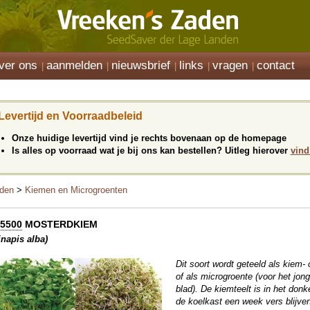
ver ons
aanmelden
nieuwsbrief
links
vragen
contact
Levertijd en Voorraadbeleid
Onze huidige levertijd vind je rechts bovenaan op de homepage
Is alles op voorraad wat je bij ons kan bestellen? Uitleg hierover
vind
den
>
Kiemen en Microgroenten
5500
MOSTERDKIEM
inapis alba)
Dit soort wordt geteeld als kiem- 
of als microgroente (voor het jon
blad). De kiemteelt is in het don
de koelkast een week vers blijven