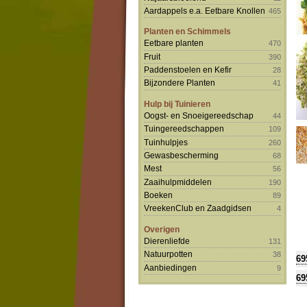
Aardappels e.a. Eetbare Knollen
465
Planten en Schimmels
Eetbare planten
470
Fruit
390
Paddenstoelen en Kefir
28
Bijzondere Planten
41
Hulp bij Tuinieren
Oogst- en Snoeigereedschap
44
Tuingereedschappen
109
Tuinhulpjes
260
Gewasbescherming
68
Mest
56
Zaaihulpmiddelen
190
Boeken
89
VreekenClub en Zaadgidsen
4
Overigen
Dierenliefde
131
Natuurpotten
38
69
Aanbiedingen
9
69