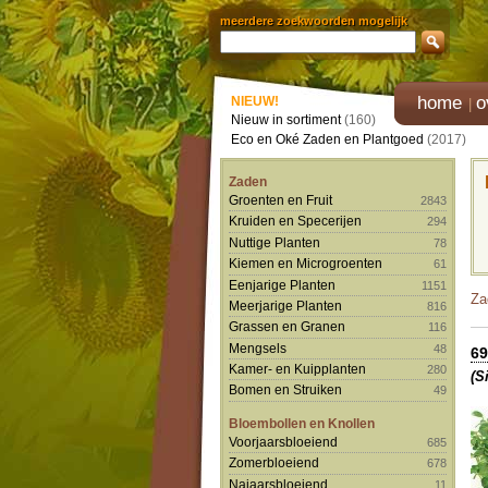
meerdere zoekwoorden mogelijk
home
o
NIEUW!
Nieuw in sortiment
(160)
Eco en Oké Zaden en Plantgoed
(2017)
Zaden
Groenten en Fruit
2843
Kruiden en Specerijen
294
Nuttige Planten
78
Kiemen en Microgroenten
61
Eenjarige Planten
1151
Za
Meerjarige Planten
816
Grassen en Granen
116
Mengsels
48
69
Kamer- en Kuipplanten
280
(S
Bomen en Struiken
49
Bloembollen en Knollen
Voorjaarsbloeiend
685
Zomerbloeiend
678
Najaarsbloeiend
11