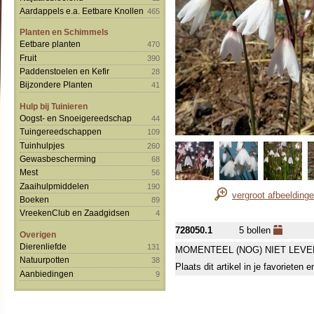
Aardappels e.a. Eetbare Knollen
465
Planten en Schimmels
Eetbare planten
470
Fruit
390
Paddenstoelen en Kefir
28
Bijzondere Planten
41
Hulp bij Tuinieren
Oogst- en Snoeigereedschap
44
Tuingereedschappen
109
Tuinhulpjes
260
Gewasbescherming
68
Mest
56
Zaaihulpmiddelen
190
vergroot afbeelding
Boeken
89
VreekenClub en Zaadgidsen
4
728050.1
5 bollen
Overigen
Dierenliefde
131
MOMENTEEL (NOG) NIET LEVE
Natuurpotten
38
Plaats dit artikel in je favorieten
Aanbiedingen
9