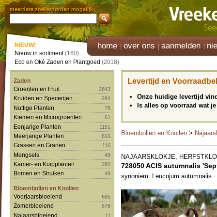
meerdere zoekwoorden mogelijk
home
over ons
aanmelden
ni
NIEUW!
Nieuw in sortiment
(160)
Eco en Oké Zaden en Plantgoed
(2018)
Levertijd en Voorraadbe
Zaden
Groenten en Fruit
2843
Onze huidige levertijd vi
Kruiden en Specerijen
294
Is alles op voorraad wat je
Nuttige Planten
78
Kiemen en Microgroenten
61
Eenjarige Planten
1151
Bloembollen en Knollen
>
Najaars
Meerjarige Planten
816
Grassen en Granen
116
Mengsels
48
NAJAARSKLOKJE, HERFSTKL
Kamer- en Kuipplanten
280
728050 ACIS autumnalis 'Se
Bomen en Struiken
49
synoniem: Leucojum autumnalis
Bloembollen en Knollen
Voorjaarsbloeiend
685
Zomerbloeiend
678
Najaarsbloeiend
11