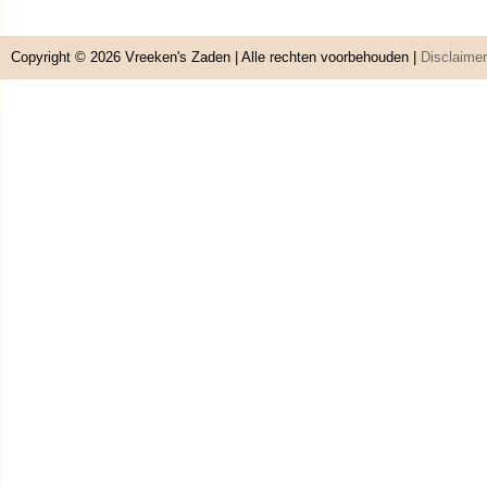
Copyright © 2026
Vreeken's Zaden
| Alle rechten voorbehouden |
Disclaimer