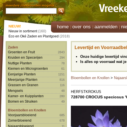
meerdere zoekwoorden mogelijk
home
over ons
aanmelden
ni
NIEUW!
Nieuw in sortiment
(160)
Eco en Oké Zaden en Plantgoed
(2018)
Levertijd en Voorraadbe
Zaden
Groenten en Fruit
2843
Onze huidige levertijd vi
Kruiden en Specerijen
294
Is alles op voorraad wat je
Nuttige Planten
78
Kiemen en Microgroenten
61
Eenjarige Planten
1151
Bloembollen en Knollen
>
Najaars
Meerjarige Planten
816
Grassen en Granen
116
Mengsels
48
HERFSTKROKUS
Kamer- en Kuipplanten
280
728700 CROCUS speciosus '
Bomen en Struiken
49
Bloembollen en Knollen
Voorjaarsbloeiend
685
Zomerbloeiend
678
Najaarsbloeiend
11