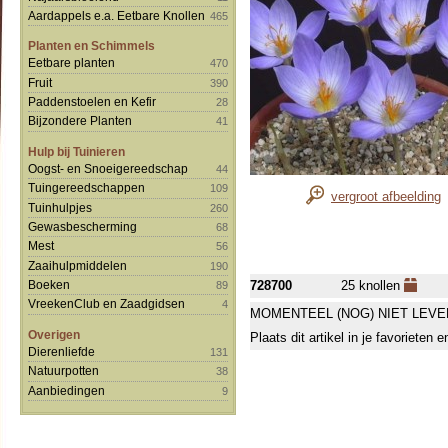
Aardappels e.a. Eetbare Knollen
465
Planten en Schimmels
Eetbare planten
470
Fruit
390
Paddenstoelen en Kefir
28
Bijzondere Planten
41
Hulp bij Tuinieren
Oogst- en Snoeigereedschap
44
Tuingereedschappen
109
vergroot afbeelding
Tuinhulpjes
260
Gewasbescherming
68
Mest
56
Zaaihulpmiddelen
190
Boeken
728700
25 knollen
89
VreekenClub en Zaadgidsen
4
MOMENTEEL (NOG) NIET LEVE
Overigen
Plaats dit artikel in je favorieten
Dierenliefde
131
Natuurpotten
38
Aanbiedingen
9