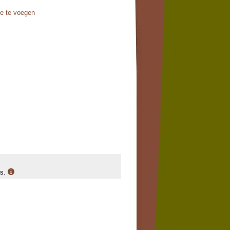
oe te voegen
is.