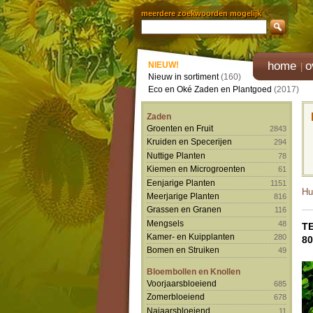
meerdere zoekwoorden mogelijk
home
o
NIEUW!
Nieuw in sortiment
(160)
Eco en Oké Zaden en Plantgoed
(2017)
Zaden
Groenten en Fruit
2843
Kruiden en Specerijen
294
Nuttige Planten
78
Kiemen en Microgroenten
61
Eenjarige Planten
1151
Hu
Meerjarige Planten
816
Grassen en Granen
116
Mengsels
48
T
Kamer- en Kuipplanten
280
8
Bomen en Struiken
49
Bloembollen en Knollen
Voorjaarsbloeiend
685
Zomerbloeiend
678
Najaarsbloeiend
11