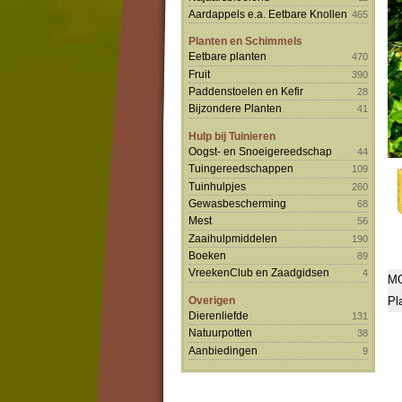
Aardappels e.a. Eetbare Knollen
465
Planten en Schimmels
Eetbare planten
470
Fruit
390
Paddenstoelen en Kefir
28
Bijzondere Planten
41
Hulp bij Tuinieren
Oogst- en Snoeigereedschap
44
Tuingereedschappen
109
Tuinhulpjes
260
Gewasbescherming
68
Mest
56
Zaaihulpmiddelen
190
Boeken
89
VreekenClub en Zaadgidsen
4
MO
Overigen
Pl
Dierenliefde
131
Natuurpotten
38
Aanbiedingen
9