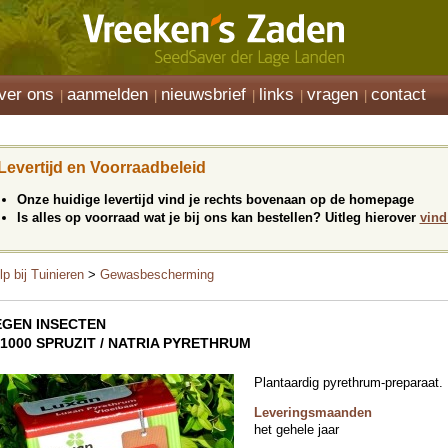
ver ons
aanmelden
nieuwsbrief
links
vragen
contact
Levertijd en Voorraadbeleid
Onze huidige levertijd vind je rechts bovenaan op de homepage
Is alles op voorraad wat je bij ons kan bestellen? Uitleg hierover
vind
lp bij Tuinieren
>
Gewasbescherming
EGEN INSECTEN
01000 SPRUZIT / NATRIA PYRETHRUM
Plantaardig pyrethrum-preparaat. 
Leveringsmaanden
het gehele jaar