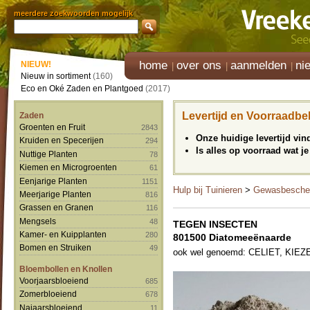
meerdere zoekwoorden mogelijk
home
over ons
aanmelden
ni
NIEUW!
Nieuw in sortiment
(160)
Eco en Oké Zaden en Plantgoed
(2017)
Levertijd en Voorraadbe
Zaden
Groenten en Fruit
2843
Onze huidige levertijd vi
Kruiden en Specerijen
294
Is alles op voorraad wat je
Nuttige Planten
78
Kiemen en Microgroenten
61
Eenjarige Planten
1151
Hulp bij Tuinieren
>
Gewasbesche
Meerjarige Planten
816
Grassen en Granen
116
Mengsels
48
TEGEN INSECTEN
Kamer- en Kuipplanten
280
801500 Diatomeeënaarde
Bomen en Struiken
49
ook wel genoemd: CELIET, K
Bloembollen en Knollen
Voorjaarsbloeiend
685
Zomerbloeiend
678
Najaarsbloeiend
11