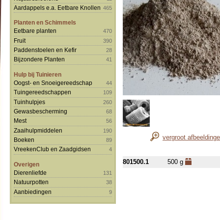
Aardappels e.a. Eetbare Knollen
465
Planten en Schimmels
Eetbare planten
470
Fruit
390
Paddenstoelen en Kefir
28
Bijzondere Planten
41
Hulp bij Tuinieren
Oogst- en Snoeigereedschap
44
Tuingereedschappen
109
Tuinhulpjes
260
Gewasbescherming
68
Mest
56
Zaaihulpmiddelen
190
vergroot afbeelding
Boeken
89
VreekenClub en Zaadgidsen
4
801500.1
500 g
Overigen
Dierenliefde
131
Natuurpotten
38
Aanbiedingen
9