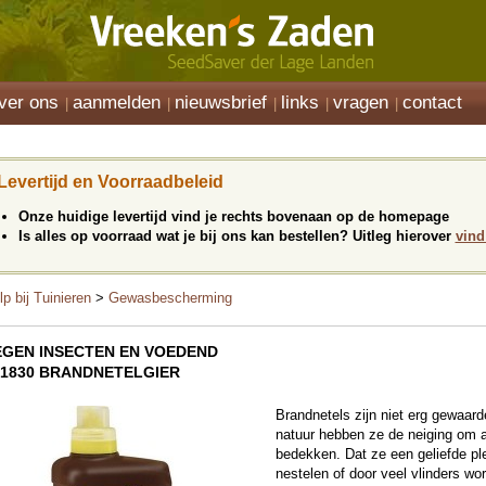
ver ons
aanmelden
nieuwsbrief
links
vragen
contact
Levertijd en Voorraadbeleid
Onze huidige levertijd vind je rechts bovenaan op de homepage
Is alles op voorraad wat je bij ons kan bestellen? Uitleg hierover
vind
lp bij Tuinieren
>
Gewasbescherming
EGEN INSECTEN EN VOEDEND
01830 BRANDNETELGIER
Brandnetels zijn niet erg gewaard
natuur hebben ze de neiging om a
bedekken. Dat ze een geliefde ple
nestelen of door veel vlinders wo