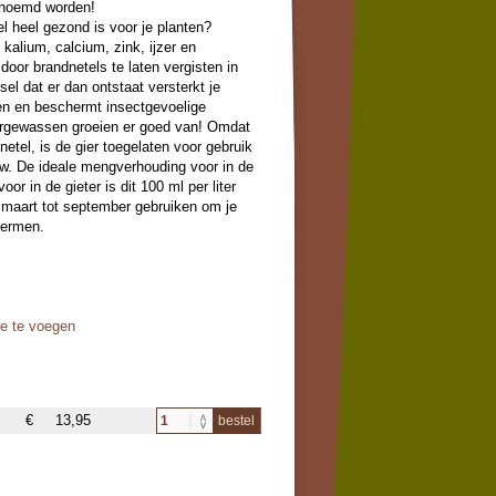
enoemd worden!
el heel gezond is voor je planten?
, kalium, calcium, zink, ijzer en
oor brandnetels te laten vergisten in
l dat er dan ontstaat versterkt je
en en beschermt insectgevoelige
ergewassen groeien er goed van! Omdat
etel, is de gier toegelaten voor gebruik
uw. De ideale mengverhouding voor in de
voor in de gieter is dit 100 ml per liter
n maart tot september gebruiken om je
hermen.
oe te voegen
€
13,95
bestel