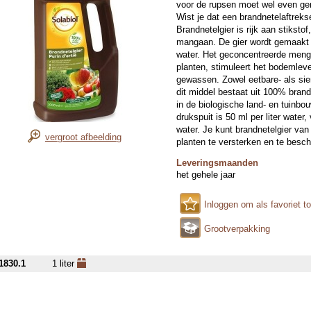
voor de rupsen moet wel even g
Wist je dat een brandnetelaftreks
Brandnetelgier is rijk aan stikstof
mangaan. De gier wordt gemaakt d
water. Het geconcentreerde mengse
planten, stimuleert het bodemlev
gewassen. Zowel eetbare- als si
dit middel bestaat uit 100% brandn
in de biologische land- en tuinbo
drukspuit is 50 ml per liter water, 
water. Je kunt brandnetelgier va
vergroot afbeelding
planten te versterken en te besc
Leveringsmaanden
het gehele jaar
Inloggen om als favoriet t
Grootverpakking
1830.1
1 liter