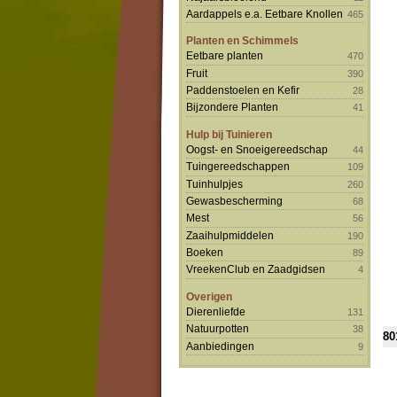
Aardappels e.a. Eetbare Knollen
465
Planten en Schimmels
Eetbare planten
470
Fruit
390
Paddenstoelen en Kefir
28
Bijzondere Planten
41
Hulp bij Tuinieren
Oogst- en Snoeigereedschap
44
Tuingereedschappen
109
Tuinhulpjes
260
Gewasbescherming
68
Mest
56
Zaaihulpmiddelen
190
Boeken
89
VreekenClub en Zaadgidsen
4
Overigen
Dierenliefde
131
Natuurpotten
38
80
Aanbiedingen
9