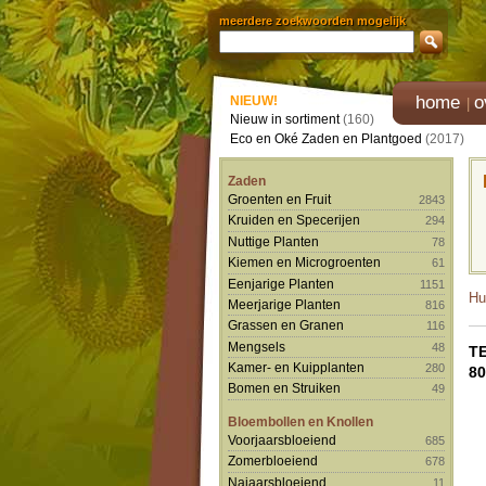
meerdere zoekwoorden mogelijk
home
o
NIEUW!
Nieuw in sortiment
(160)
Eco en Oké Zaden en Plantgoed
(2017)
Zaden
Groenten en Fruit
2843
Kruiden en Specerijen
294
Nuttige Planten
78
Kiemen en Microgroenten
61
Eenjarige Planten
1151
Hu
Meerjarige Planten
816
Grassen en Granen
116
Mengsels
48
T
Kamer- en Kuipplanten
280
8
Bomen en Struiken
49
Bloembollen en Knollen
Voorjaarsbloeiend
685
Zomerbloeiend
678
Najaarsbloeiend
11