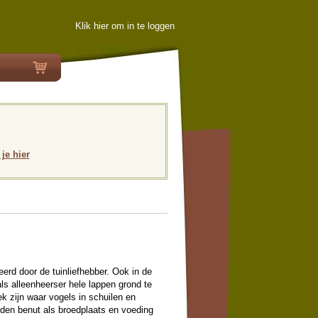
Klik hier om in te loggen
 je hier
eerd door de tuinliefhebber. Ook in de
ls alleenheerser hele lappen grond te
k zijn waar vogels in schuilen en
rden benut als broedplaats en voeding