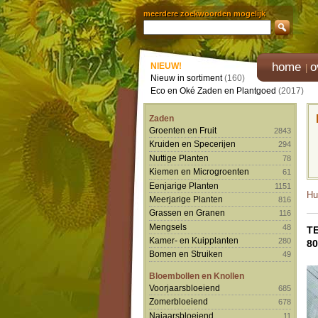
meerdere zoekwoorden mogelijk
home
o
NIEUW!
Nieuw in sortiment
(160)
Eco en Oké Zaden en Plantgoed
(2017)
Zaden
Groenten en Fruit
2843
Kruiden en Specerijen
294
Nuttige Planten
78
Kiemen en Microgroenten
61
Eenjarige Planten
1151
Hu
Meerjarige Planten
816
Grassen en Granen
116
Mengsels
48
T
Kamer- en Kuipplanten
280
8
Bomen en Struiken
49
Bloembollen en Knollen
Voorjaarsbloeiend
685
Zomerbloeiend
678
Najaarsbloeiend
11