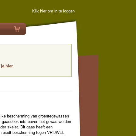
Klik hier om in te loggen
 je hier
elijke bescherming van groentegewassen
et gaasdoek iets boven het gewas worden
der skelet. Dit gaas heeft een
n biedt bescherming tegen VRIJWEL