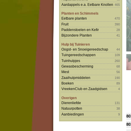
Aardappels e.a. Eetbare Knollen
465
Planten en Schimmels
Eetbare planten
470
Fruit
390
Paddenstoelen en Kefir
28
Bijzondere Planten
41
Hulp bij Tuinieren
Oogst- en Snoeigereedschap
44
Tuingereedschappen
109
Tuinhulpjes
260
Gewasbescherming
68
Mest
56
Zaaihulpmiddelen
190
Boeken
89
VreekenClub en Zaadgidsen
4
Overigen
Dierenliefde
131
Natuurpotten
38
Aanbiedingen
9
80
80