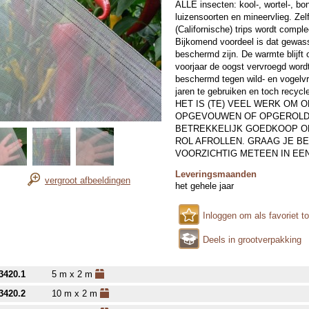
ALLE insecten: kool-, wortel-, bo
luizensoorten en mineervlieg. Zelf
(Californische) trips wordt compl
Bijkomend voordeel is dat gewas
beschermd zijn. De warmte blijft 
voorjaar de oogst vervroegd wordt
beschermd tegen wild- en vogelvr
jaren te gebruiken en toch recycle
HET IS (TE) VEEL WERK OM 
OPGEVOUWEN OF OPGEROLD 
BETREKKELIJK GOEDKOOP O
ROL AFROLLEN. GRAAG JE B
VOORZICHTIG METEEN IN EE
Leveringsmaanden
vergroot afbeeldingen
het gehele jaar
Inloggen om als favoriet t
Deels in grootverpakking
3420.1
5 m x 2 m
3420.2
10 m x 2 m