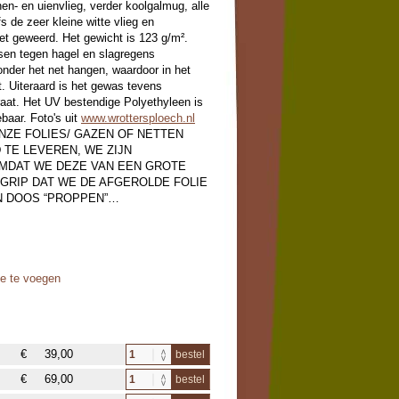
nen- en uienvlieg, verder koolgalmug, alle
s de zeer kleine witte vlieg en
eet geweerd. Het gewicht is 123 g/m².
sen tegen hagel en slagregens
onder het net hangen, waardoor in het
. Uiteraard is het gewas tevens
aat. Het UV bestendige Polyethyleen is
baar. Foto's uit
www.wrottersploech.nl
ONZE FOLIES/ GAZEN OF NETTEN
TE LEVEREN, WE ZIJN
MDAT WE DEZE VAN EEN GROTE
EGRIP DAT WE DE AFGEROLDE FOLIE
N DOOS “PROPPEN”…
oe te voegen
€
39,00
bestel
€
69,00
bestel