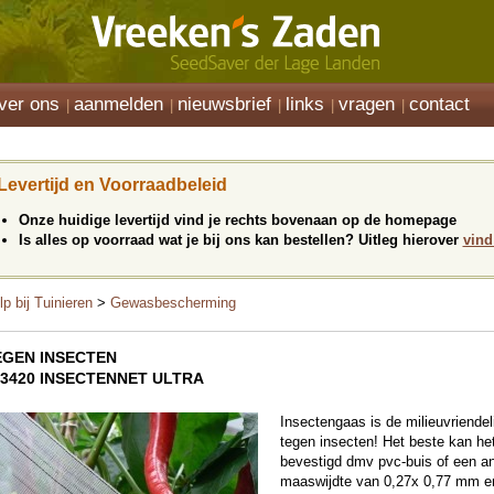
ver ons
aanmelden
nieuwsbrief
links
vragen
contact
Levertijd en Voorraadbeleid
Onze huidige levertijd vind je rechts bovenaan op de homepage
Is alles op voorraad wat je bij ons kan bestellen? Uitleg hierover
vind
lp bij Tuinieren
>
Gewasbescherming
EGEN INSECTEN
03420 INSECTENNET ULTRA
Insectengaas is de milieuvriend
tegen insecten! Het beste kan h
bevestigd dmv pvc-buis of een an
maaswijdte van 0,27x 0,77 mm e