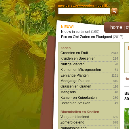
meerdere zoekwoorden mogelijk
home
o
NIEUW!
Nieuw in sortiment
(160)
Eco en Oké Zaden en Plantgoed
(2017)
Zaden
Groenten en Fruit
2843
Kruiden en Specerijen
294
Nuttige Planten
78
Kiemen en Microgroenten
61
Eenjarige Planten
1151
Hu
Meerjarige Planten
816
Grassen en Granen
116
Mengsels
48
B
Kamer- en Kuipplanten
280
80
Bomen en Struiken
49
Bloembollen en Knollen
Voorjaarsbloeiend
685
Zomerbloeiend
678
Najaarsbloeiend
11