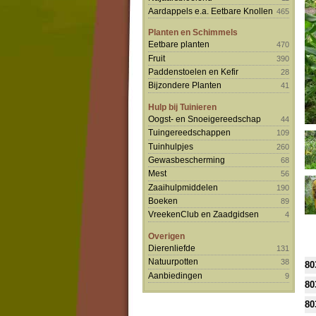
Aardappels e.a. Eetbare Knollen
465
Planten en Schimmels
Eetbare planten
470
Fruit
390
Paddenstoelen en Kefir
28
Bijzondere Planten
41
Hulp bij Tuinieren
Oogst- en Snoeigereedschap
44
Tuingereedschappen
109
Tuinhulpjes
260
Gewasbescherming
68
Mest
56
Zaaihulpmiddelen
190
Boeken
89
VreekenClub en Zaadgidsen
4
Overigen
Dierenliefde
131
Natuurpotten
38
80
Aanbiedingen
9
80
80