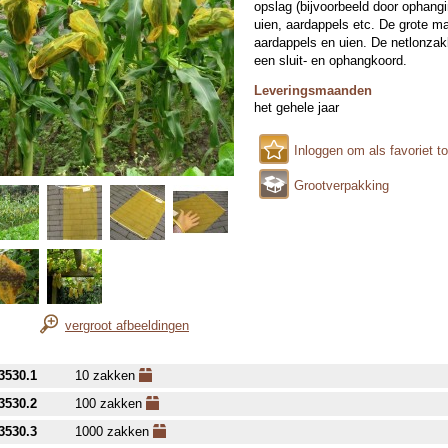
opslag (bijvoorbeeld door ophang
uien, aardappels etc. De grote ma
aardappels en uien. De netlonzak
een sluit- en ophangkoord.
Leveringsmaanden
het gehele jaar
Inloggen om als favoriet t
Grootverpakking
vergroot afbeeldingen
3530.1
10 zakken
3530.2
100 zakken
3530.3
1000 zakken