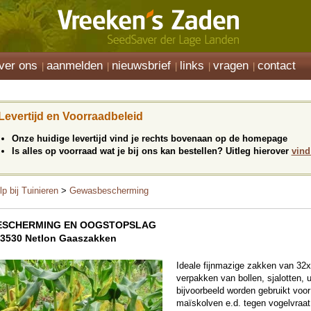
ver ons
aanmelden
nieuwsbrief
links
vragen
contact
Levertijd en Voorraadbeleid
Onze huidige levertijd vind je rechts bovenaan op de homepage
Is alles op voorraad wat je bij ons kan bestellen? Uitleg hierover
vind
lp bij Tuinieren
>
Gewasbescherming
ESCHERMING EN OOGSTOPSLAG
3530 Netlon Gaaszakken
Ideale fijnmazige zakken van 32x5
verpakken van bollen, sjalotten, 
bijvoorbeeld worden gebruikt voo
maïskolven e.d. tegen vogelvraa