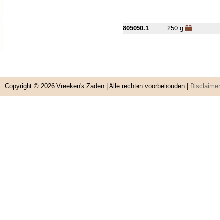
805050.1
250 g
Copyright © 2026
Vreeken's Zaden
| Alle rechten voorbehouden |
Disclaimer