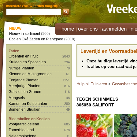
meerdere zoekwoorden mogelijk
home
over ons
aanmelden
ni
NIEUW!
Nieuw in sortiment
(160)
Eco en Oké Zaden en Plantgoed
(2018)
Levertijd en Voorraadbe
Zaden
Groenten en Fruit
2843
Onze huidige levertijd vi
Kruiden en Specerijen
294
Is alles op voorraad wat je
Nuttige Planten
78
Kiemen en Microgroenten
61
Eenjarige Planten
1151
Hulp bij Tuinieren
>
Gewasbesche
Meerjarige Planten
816
Grassen en Granen
116
Mengsels
48
TEGEN SCHIMMELS
Kamer- en Kuipplanten
280
805050 SALIFORT
Bomen en Struiken
49
Bloembollen en Knollen
Voorjaarsbloeiend
685
Zomerbloeiend
678
Najaarsbloeiend
11