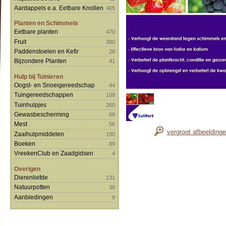
Aardappels e.a. Eetbare Knollen
465
Planten en Schimmels
Eetbare planten
470
Fruit
390
Paddenstoelen en Kefir
28
Bijzondere Planten
41
Hulp bij Tuinieren
Oogst- en Snoeigereedschap
44
Tuingereedschappen
109
Tuinhulpjes
260
Gewasbescherming
68
Mest
56
vergroot afbeelding
Zaaihulpmiddelen
190
Boeken
89
VreekenClub en Zaadgidsen
4
Overigen
Dierenliefde
131
Natuurpotten
38
Aanbiedingen
9