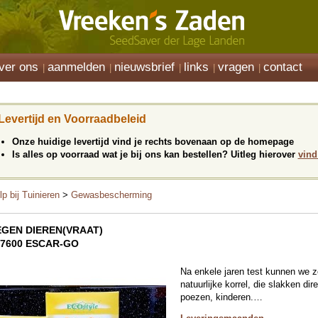
ver ons
aanmelden
nieuwsbrief
links
vragen
contact
Levertijd en Voorraadbeleid
Onze huidige levertijd vind je rechts bovenaan op de homepage
Is alles op voorraad wat je bij ons kan bestellen? Uitleg hierover
vind
lp bij Tuinieren
>
Gewasbescherming
EGEN DIEREN(VRAAT)
07600 ESCAR-GO
Na enkele jaren test kunnen we 
natuurlijke korrel, die slakken di
poezen, kinderen.…