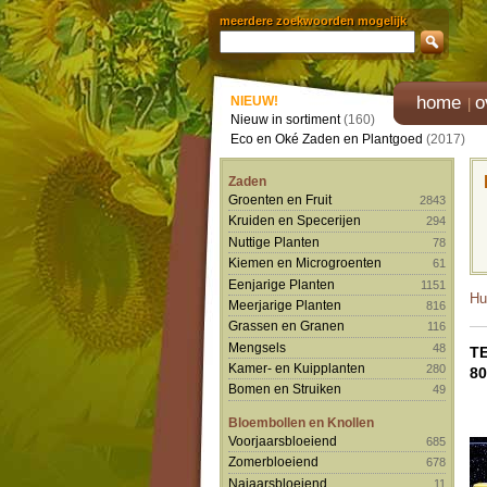
meerdere zoekwoorden mogelijk
home
o
NIEUW!
Nieuw in sortiment
(160)
Eco en Oké Zaden en Plantgoed
(2017)
Zaden
Groenten en Fruit
2843
Kruiden en Specerijen
294
Nuttige Planten
78
Kiemen en Microgroenten
61
Eenjarige Planten
1151
Hu
Meerjarige Planten
816
Grassen en Granen
116
Mengsels
48
T
Kamer- en Kuipplanten
280
8
Bomen en Struiken
49
Bloembollen en Knollen
Voorjaarsbloeiend
685
Zomerbloeiend
678
Najaarsbloeiend
11