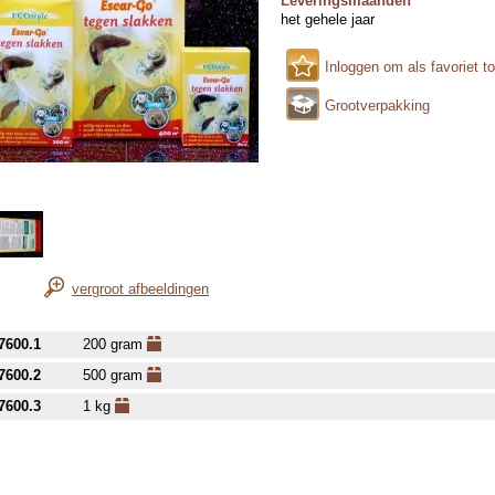
Leveringsmaanden
het gehele jaar
Inloggen om als favoriet t
Grootverpakking
vergroot afbeeldingen
7600.1
200 gram
7600.2
500 gram
7600.3
1 kg