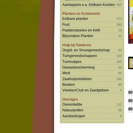
Aardappels e.a. Eetbare Knollen
465
Planten en Schimmels
Eetbare planten
470
Fruit
390
Paddenstoelen en Kefir
28
Bijzondere Planten
41
Hulp bij Tuinieren
Oogst- en Snoeigereedschap
44
Tuingereedschappen
109
Tuinhulpjes
260
Gewasbescherming
68
Mest
56
Zaaihulpmiddelen
190
Boeken
89
VreekenClub en Zaadgidsen
4
80
Overigen
80
Dierenliefde
131
80
Natuurpotten
38
Aanbiedingen
9