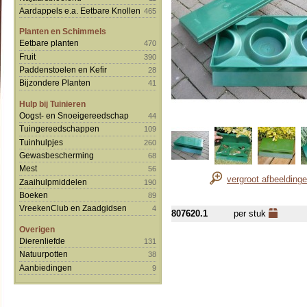
Aardappels e.a. Eetbare Knollen
465
Planten en Schimmels
Eetbare planten
470
Fruit
390
Paddenstoelen en Kefir
28
Bijzondere Planten
41
Hulp bij Tuinieren
Oogst- en Snoeigereedschap
44
Tuingereedschappen
109
Tuinhulpjes
260
Gewasbescherming
68
Mest
56
vergroot afbeelding
Zaaihulpmiddelen
190
Boeken
89
VreekenClub en Zaadgidsen
4
807620.1
per stuk
Overigen
Dierenliefde
131
Natuurpotten
38
Aanbiedingen
9