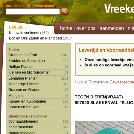
meerdere zoekwoorden mogelijk
home
over ons
aanmelden
ni
NIEUW!
Nieuw in sortiment
(160)
Eco en Oké Zaden en Plantgoed
(2017)
Levertijd en Voorraadbe
Zaden
Groenten en Fruit
2843
Onze huidige levertijd vi
Kruiden en Specerijen
294
Is alles op voorraad wat je
Nuttige Planten
78
Kiemen en Microgroenten
61
Eenjarige Planten
1151
Hulp bij Tuinieren
>
Gewasbesche
Meerjarige Planten
816
Grassen en Granen
116
Mengsels
48
TEGEN DIEREN(VRAAT)
Kamer- en Kuipplanten
280
807620 SLAKKENVAL "SLUG
Bomen en Struiken
49
Bloembollen en Knollen
Voorjaarsbloeiend
685
Zomerbloeiend
678
Najaarsbloeiend
11