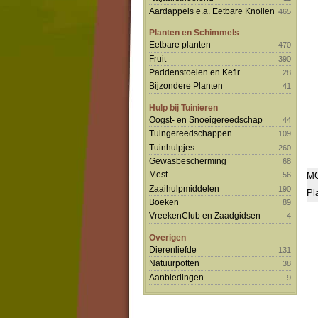
Aardappels e.a. Eetbare Knollen
465
Planten en Schimmels
Eetbare planten
470
Fruit
390
Paddenstoelen en Kefir
28
Bijzondere Planten
41
Hulp bij Tuinieren
Oogst- en Snoeigereedschap
44
Tuingereedschappen
109
Tuinhulpjes
260
Gewasbescherming
68
Mest
MO
56
Zaaihulpmiddelen
190
Pl
Boeken
89
VreekenClub en Zaadgidsen
4
Overigen
Dierenliefde
131
Natuurpotten
38
Aanbiedingen
9