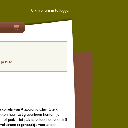
Klik hier om in te loggen
 je hier
eikorrels van Atapulgitic Clay. Sterk
kken heel lastig overheen komen, je
nt of perk. Het pak is voldoende voor 5-6
s volkomen ongevaarlijk voor andere