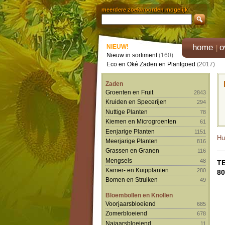
meerdere zoekwoorden mogelijk
home
o
NIEUW!
Nieuw in sortiment
(160)
Eco en Oké Zaden en Plantgoed
(2017)
Zaden
Groenten en Fruit
2843
Kruiden en Specerijen
294
Nuttige Planten
78
Kiemen en Microgroenten
61
Eenjarige Planten
1151
Hu
Meerjarige Planten
816
Grassen en Granen
116
Mengsels
48
T
Kamer- en Kuipplanten
280
8
Bomen en Struiken
49
Bloembollen en Knollen
Voorjaarsbloeiend
685
Zomerbloeiend
678
Najaarsbloeiend
11