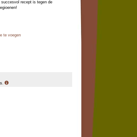
n succesvol recept is tegen de
legioenen!
oe te voegen
is.