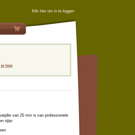
Klik hier om in te loggen
 je hier
swijdte van 25 mm is van professionele
 rijtje:
een.