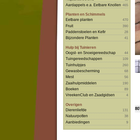
Aardappels e.a. Eetbare Knollen
465
Planten en Schimmels
Eetbare planten
470
Fruit
390
Paddenstoelen en Kefir
28
Bijzondere Planten
41
Hulp bij Tuinieren
Oogst- en Snoeigereedschap
44
Tuingereedschappen
109
Tuinhulpjes
260
Gewasbescherming
68
Mest
56
Zaaihulpmiddelen
190
Boeken
89
VreekenClub en Zaadgidsen
4
Overigen
80
Dierenliefde
131
Natuurpotten
38
Aanbiedingen
9