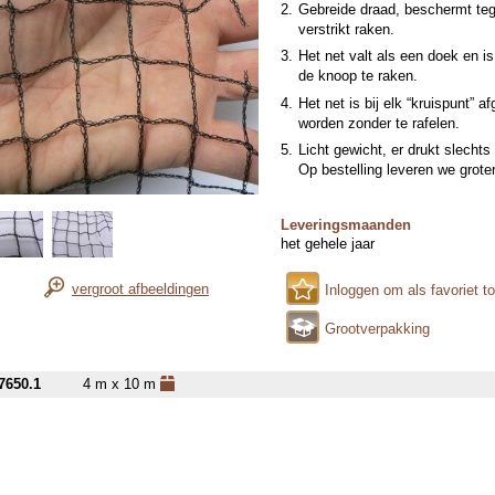
Gebreide draad, beschermt teg
verstrikt raken.
Het net valt als een doek en i
de knoop te raken.
Het net is bij elk “kruispunt” 
worden zonder te rafelen.
Licht gewicht, er drukt slechts
Op bestelling leveren we grot
Leveringsmaanden
het gehele jaar
vergroot afbeeldingen
Inloggen om als favoriet t
Grootverpakking
7650.1
4 m x 10 m