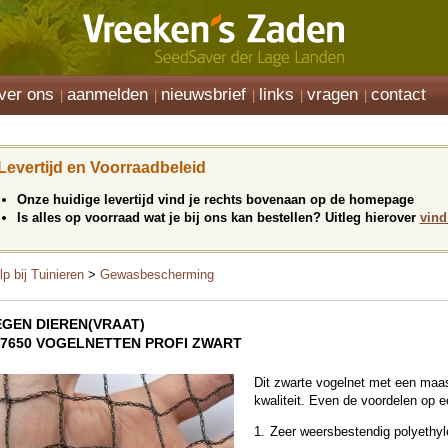
ver ons
aanmelden
nieuwsbrief
links
vragen
contact
Levertijd en Voorraadbeleid
Onze huidige levertijd vind je rechts bovenaan op de homepage
Is alles op voorraad wat je bij ons kan bestellen? Uitleg hierover
vind
lp bij Tuinieren
>
Gewasbescherming
EGEN DIEREN(VRAAT)
07650 VOGELNETTEN PROFI ZWART
Dit zwarte vogelnet met een maa
kwaliteit. Even de voordelen op een
Zeer weersbestendig polyethyl