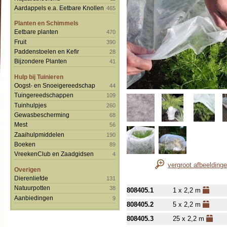
Aardappels e.a. Eetbare Knollen
465
Planten en Schimmels
Eetbare planten
470
Fruit
390
Paddenstoelen en Kefir
28
Bijzondere Planten
41
Hulp bij Tuinieren
Oogst- en Snoeigereedschap
44
Tuingereedschappen
109
Tuinhulpjes
260
Gewasbescherming
68
Mest
56
Zaaihulpmiddelen
190
Boeken
89
VreekenClub en Zaadgidsen
4
vergroot afbeelding
Overigen
Dierenliefde
131
Natuurpotten
38
808405.1
1 x 2,2 m
Aanbiedingen
9
808405.2
5 x 2,2 m
808405.3
25 x 2,2 m