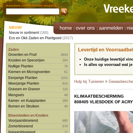
meerdere zoekwoorden mogelijk
home
over ons
aanmelden
ni
NIEUW!
Nieuw in sortiment
(160)
Eco en Oké Zaden en Plantgoed
(2017)
Levertijd en Voorraadbe
Zaden
Groenten en Fruit
2843
Onze huidige levertijd vi
Kruiden en Specerijen
294
Is alles op voorraad wat je
Nuttige Planten
78
Kiemen en Microgroenten
61
Eenjarige Planten
1151
Hulp bij Tuinieren
>
Gewasbesche
Meerjarige Planten
816
Grassen en Granen
116
Mengsels
48
KLIMAATBESCHERMING
Kamer- en Kuipplanten
280
808405 VLIESDOEK OF ACR
Bomen en Struiken
49
Bloembollen en Knollen
Voorjaarsbloeiend
685
Zomerbloeiend
678
Najaarsbloeiend
11