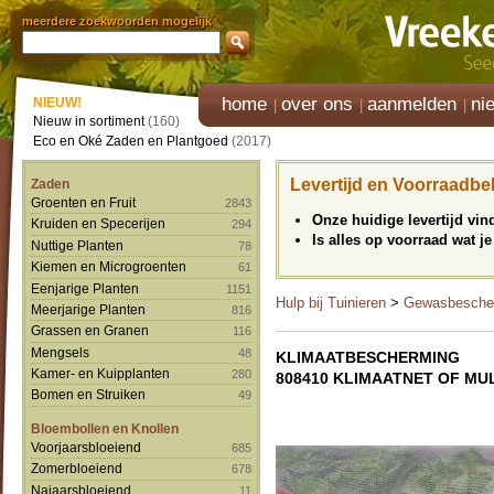
meerdere zoekwoorden mogelijk
home
over ons
aanmelden
ni
NIEUW!
Nieuw in sortiment
(160)
Eco en Oké Zaden en Plantgoed
(2017)
Levertijd en Voorraadbe
Zaden
Groenten en Fruit
2843
Onze huidige levertijd vi
Kruiden en Specerijen
294
Is alles op voorraad wat je
Nuttige Planten
78
Kiemen en Microgroenten
61
Eenjarige Planten
1151
Hulp bij Tuinieren
>
Gewasbesche
Meerjarige Planten
816
Grassen en Granen
116
Mengsels
48
KLIMAATBESCHERMING
Kamer- en Kuipplanten
280
808410 KLIMAATNET OF MU
Bomen en Struiken
49
Bloembollen en Knollen
Voorjaarsbloeiend
685
Zomerbloeiend
678
Najaarsbloeiend
11