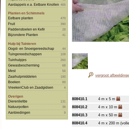
Aardappels e.a. Eetbare Knollen
465
Planten en Schimmels
Eetbare planten
470
Fruit
390
Paddenstoelen en Kefir
28
Bijzondere Planten
41
Hulp bij Tuinieren
Oogst- en Snoeigereedschap
44
Tuingereedschappen
109
Tuinhulpjes
260
Gewasbescherming
68
Mest
56
vergroot afbeelding
Zaaihulpmiddelen
190
Boeken
89
VreekenClub en Zaadgidsen
4
Overigen
808410.1
4 m x 5 m
Dierenliefde
131
808410.2
4 m x 10 m
Natuurpotten
38
Aanbiedingen
9
808410.3
4 m x 50 m
808410.4
4 m x 200 m (volle