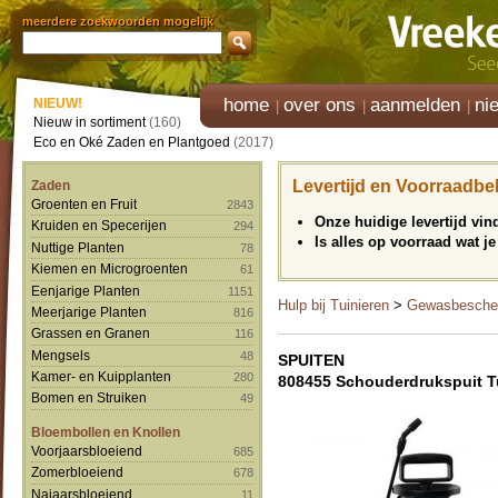
meerdere zoekwoorden mogelijk
home
over ons
aanmelden
ni
NIEUW!
Nieuw in sortiment
(160)
Eco en Oké Zaden en Plantgoed
(2017)
Levertijd en Voorraadbe
Zaden
Groenten en Fruit
2843
Onze huidige levertijd vi
Kruiden en Specerijen
294
Is alles op voorraad wat je
Nuttige Planten
78
Kiemen en Microgroenten
61
Eenjarige Planten
1151
Hulp bij Tuinieren
>
Gewasbesche
Meerjarige Planten
816
Grassen en Granen
116
Mengsels
48
SPUITEN
Kamer- en Kuipplanten
280
808455 Schouderdrukspuit Tu
Bomen en Struiken
49
Bloembollen en Knollen
Voorjaarsbloeiend
685
Zomerbloeiend
678
Najaarsbloeiend
11