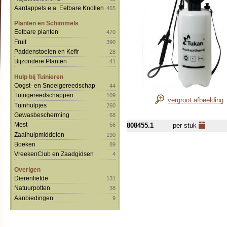
Aardappels e.a. Eetbare Knollen
465
Planten en Schimmels
Eetbare planten
470
Fruit
390
Paddenstoelen en Kefir
28
Bijzondere Planten
41
Hulp bij Tuinieren
Oogst- en Snoeigereedschap
44
Tuingereedschappen
109
vergroot afbeelding
Tuinhulpjes
260
Gewasbescherming
68
Mest
808455.1
per stuk
56
Zaaihulpmiddelen
190
Boeken
89
VreekenClub en Zaadgidsen
4
Overigen
Dierenliefde
131
Natuurpotten
38
Aanbiedingen
9