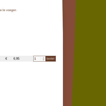
oe te voegen
€
6,95
bestel