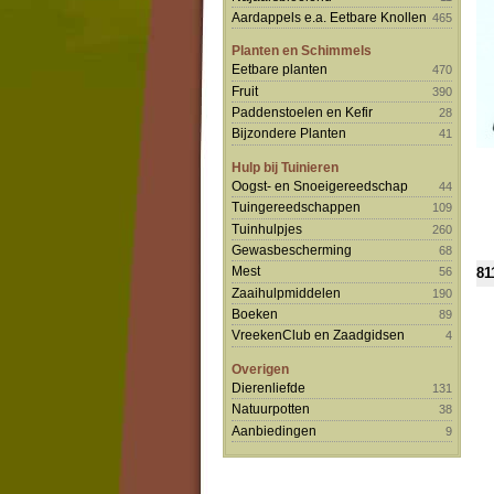
Aardappels e.a. Eetbare Knollen
465
Planten en Schimmels
Eetbare planten
470
Fruit
390
Paddenstoelen en Kefir
28
Bijzondere Planten
41
Hulp bij Tuinieren
Oogst- en Snoeigereedschap
44
Tuingereedschappen
109
Tuinhulpjes
260
Gewasbescherming
68
Mest
81
56
Zaaihulpmiddelen
190
Boeken
89
VreekenClub en Zaadgidsen
4
Overigen
Dierenliefde
131
Natuurpotten
38
Aanbiedingen
9