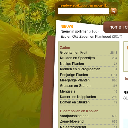
meerdere zoekwoorden mogelijk
home
o
NIEUW!
Nieuw in sortiment
(160)
Eco en Oké Zaden en Plantgoed
(2017)
Zaden
Groenten en Fruit
2843
Kruiden en Specerijen
294
Nuttige Planten
78
Kiemen en Microgroenten
61
Eenjarige Planten
1151
Hu
Meerjarige Planten
816
Grassen en Granen
116
Mengsels
48
R
Kamer- en Kuipplanten
280
81
Bomen en Struiken
49
Bloembollen en Knollen
Voorjaarsbloeiend
685
Zomerbloeiend
678
Najaarsbloeiend
11