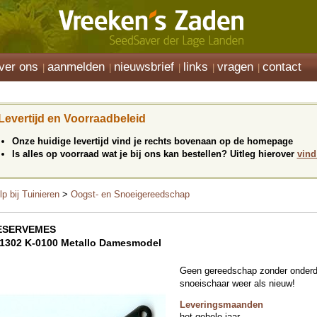
ver ons
aanmelden
nieuwsbrief
links
vragen
contact
Levertijd en Voorraadbeleid
Onze huidige levertijd vind je rechts bovenaan op de homepage
Is alles op voorraad wat je bij ons kan bestellen? Uitleg hierover
vind
lp bij Tuinieren
>
Oogst- en Snoeigereedschap
ESERVEMES
1302 K-0100 Metallo Damesmodel
Geen gereedschap zonder onderd
snoeischaar weer als nieuw!
Leveringsmaanden
het gehele jaar