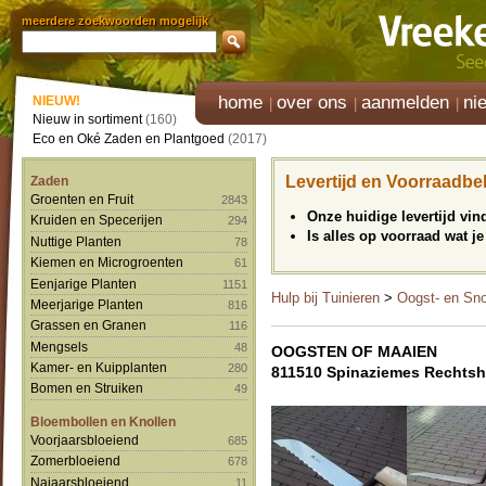
meerdere zoekwoorden mogelijk
home
over ons
aanmelden
ni
NIEUW!
Nieuw in sortiment
(160)
Eco en Oké Zaden en Plantgoed
(2017)
Levertijd en Voorraadbe
Zaden
Groenten en Fruit
2843
Onze huidige levertijd vi
Kruiden en Specerijen
294
Is alles op voorraad wat je
Nuttige Planten
78
Kiemen en Microgroenten
61
Eenjarige Planten
1151
Hulp bij Tuinieren
>
Oogst- en Sn
Meerjarige Planten
816
Grassen en Granen
116
Mengsels
48
OOGSTEN OF MAAIEN
Kamer- en Kuipplanten
280
811510 Spinaziemes Rechtsha
Bomen en Struiken
49
Bloembollen en Knollen
Voorjaarsbloeiend
685
Zomerbloeiend
678
Najaarsbloeiend
11