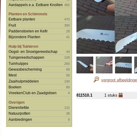
Aardappels e.a. Eetbare Knollen
465
Planten en Schimmels
Eetbare planten
470
Fruit
390
Paddenstoelen en Kefir
28
Bijzondere Planten
41
Hulp bij Tuinieren
Oogst- en Snoeigereedschap
44
Tuingereedschappen
109
Tuinhulpjes
260
Gewasbescherming
68
Mest
56
vergroot afbeelding
Zaaihulpmiddelen
190
Boeken
89
VreekenClub en Zaadgidsen
4
811510.1
1 stuks
Overigen
Dierenliefde
131
Natuurpotten
38
Aanbiedingen
9