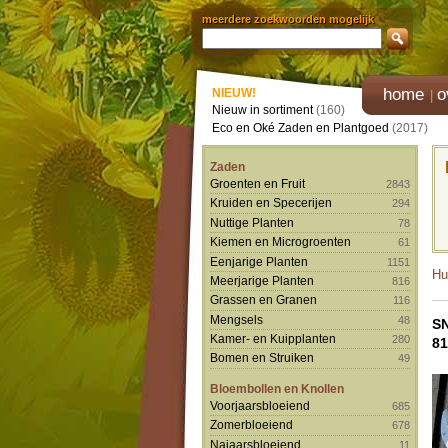
meerdere zoekwoorden mogelijk
home
o
NIEUW!
Nieuw in sortiment
(160)
Eco en Oké Zaden en Plantgoed
(2017)
Zaden
Groenten en Fruit
2843
Kruiden en Specerijen
294
Nuttige Planten
78
Kiemen en Microgroenten
61
Eenjarige Planten
1151
Hu
Meerjarige Planten
816
Grassen en Granen
116
Mengsels
48
S
Kamer- en Kuipplanten
280
81
Bomen en Struiken
49
Bloembollen en Knollen
Voorjaarsbloeiend
685
Zomerbloeiend
678
Najaarsbloeiend
11