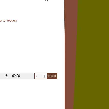
oe te voegen
€
69,00
bestel