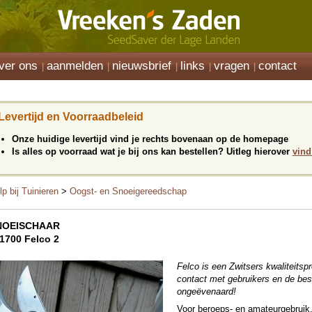
ver ons
aanmelden
nieuwsbrief
links
vragen
contact
Levertijd en Voorraadbeleid
Onze huidige levertijd vind je rechts bovenaan op de homepage
Is alles op voorraad wat je bij ons kan bestellen? Uitleg hierover
vind
lp bij Tuinieren
>
Oogst- en Snoeigereedschap
NOEISCHAAR
1700 Felco 2
Felco is een Zwitsers kwaliteitspr
contact met gebruikers en de bes
ongeëvenaard!
Voor beroeps- en amateurgebruik.