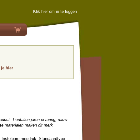
Klik hier om in te loggen
 je hier
oduct. Tientallen jaren ervaring, nauw
te materialen maken dit merk
 Instelbare mesdruk. Standaardtype.