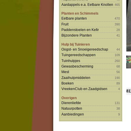
Aardappels e.a. Eetbare Knollen
465
Planten en Schimmels
Eetbare planten
470
Fruit
390
Paddenstoelen en Kefir
28
Bijzondere Planten
41
Hulp bij Tuinieren
Oogst- en Snoeigereedschap
44
Tuingereedschappen
109
Tuinhulpjes
260
Gewasbescherming
68
Mest
56
Zaaihulpmiddelen
190
Boeken
89
VreekenClub en Zaadgidsen
4
81
Overigen
Dierenliefde
131
Natuurpotten
38
Aanbiedingen
9