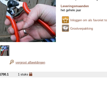
Leveringsmaanden
het gehele jaar
Inloggen om als favoriet t
Grootverpakking
vergroot afbeeldingen
1700.1
1 stuks