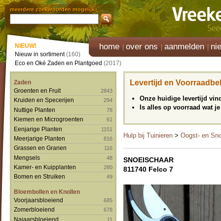
meerdere zoekwoorden mogelijk
home
over ons
aanmelden
ni
NIEUW!
Nieuw in sortiment
(160)
Eco en Oké Zaden en Plantgoed
(2017)
Levertijd en Voorraadbe
Zaden
Groenten en Fruit
2843
Onze huidige levertijd vi
Kruiden en Specerijen
294
Is alles op voorraad wat je
Nuttige Planten
78
Kiemen en Microgroenten
61
Eenjarige Planten
1151
Hulp bij Tuinieren
>
Oogst- en Sn
Meerjarige Planten
816
Grassen en Granen
116
Mengsels
48
SNOEISCHAAR
Kamer- en Kuipplanten
280
811740 Felco 7
Bomen en Struiken
49
Bloembollen en Knollen
Voorjaarsbloeiend
685
Zomerbloeiend
678
Najaarsbloeiend
11