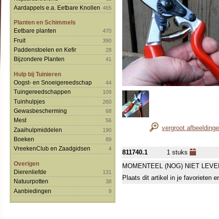
Aardappels e.a. Eetbare Knollen
465
Planten en Schimmels
Eetbare planten
470
Fruit
390
Paddenstoelen en Kefir
28
Bijzondere Planten
41
Hulp bij Tuinieren
Oogst- en Snoeigereedschap
44
Tuingereedschappen
109
Tuinhulpjes
260
Gewasbescherming
68
Mest
56
vergroot afbeelding
Zaaihulpmiddelen
190
Boeken
89
VreekenClub en Zaadgidsen
4
811740.1
1 stuks
Overigen
MOMENTEEL (NOG) NIET LEVE
Dierenliefde
131
Plaats dit artikel in je favorieten
Natuurpotten
38
Aanbiedingen
9