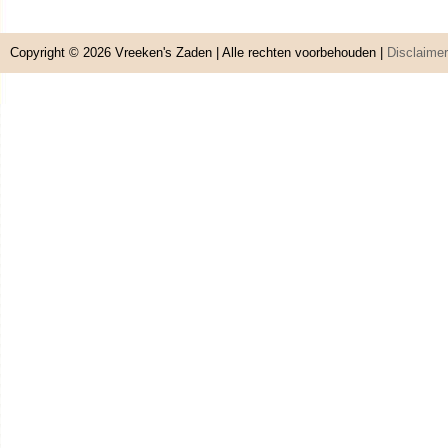
Copyright © 2026
Vreeken's Zaden
| Alle rechten voorbehouden |
Disclaimer