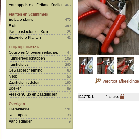
Aardappels e.a. Eetbare Knollen
465
Planten en Schimmels
Eetbare planten
470
Fruit
390
Paddenstoelen en Kefir
28
Bijzondere Planten
41
Hulp bij Tuinieren
Oogst- en Snoeigereedschap
44
Tuingereedschappen
109
Tuinhulpjes
260
Gewasbescherming
68
Mest
56
vergroot afbeelding
Zaaihulpmiddelen
190
Boeken
89
VreekenClub en Zaadgidsen
4
811770.1
1 stuks
Overigen
Dierenliefde
131
Natuurpotten
38
Aanbiedingen
9