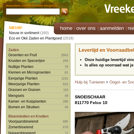
meerdere zoekwoorden mogelijk
home
over ons
aanmelden
ni
NIEUW!
Nieuw in sortiment
(160)
Eco en Oké Zaden en Plantgoed
(2018)
Levertijd en Voorraadbe
Zaden
Groenten en Fruit
2843
Onze huidige levertijd vi
Kruiden en Specerijen
294
Is alles op voorraad wat je
Nuttige Planten
78
Kiemen en Microgroenten
61
Eenjarige Planten
1151
Hulp bij Tuinieren
>
Oogst- en Sn
Meerjarige Planten
816
Grassen en Granen
116
Mengsels
48
SNOEISCHAAR
Kamer- en Kuipplanten
280
811770 Felco 10
Bomen en Struiken
49
Bloembollen en Knollen
Voorjaarsbloeiend
685
Zomerbloeiend
678
Najaarsbloeiend
11