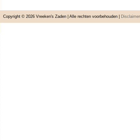
Copyright © 2026
Vreeken's Zaden
| Alle rechten voorbehouden |
Disclaimer