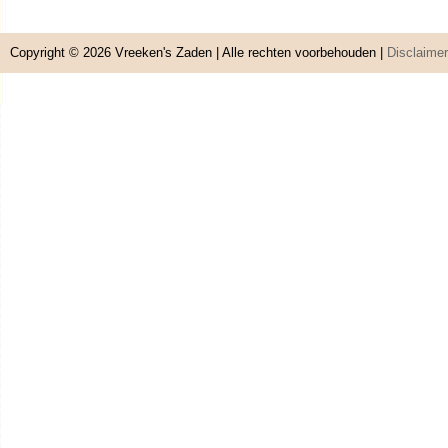
Copyright © 2026
Vreeken's Zaden
| Alle rechten voorbehouden |
Disclaimer