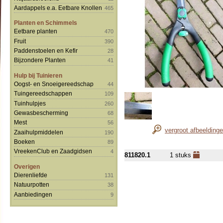
Aardappels e.a. Eetbare Knollen
465
Planten en Schimmels
Eetbare planten
470
Fruit
390
Paddenstoelen en Kefir
28
Bijzondere Planten
41
Hulp bij Tuinieren
Oogst- en Snoeigereedschap
44
Tuingereedschappen
109
Tuinhulpjes
260
Gewasbescherming
68
Mest
56
vergroot afbeelding
Zaaihulpmiddelen
190
Boeken
89
VreekenClub en Zaadgidsen
4
811820.1
1 stuks
Overigen
Dierenliefde
131
Natuurpotten
38
Aanbiedingen
9