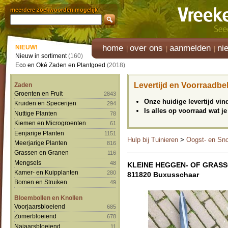
meerdere zoekwoorden mogelijk
home
over ons
aanmelden
ni
NIEUW!
Nieuw in sortiment
(160)
Eco en Oké Zaden en Plantgoed
(2018)
Levertijd en Voorraadbe
Zaden
Groenten en Fruit
2843
Onze huidige levertijd vi
Kruiden en Specerijen
294
Is alles op voorraad wat je
Nuttige Planten
78
Kiemen en Microgroenten
61
Eenjarige Planten
1151
Hulp bij Tuinieren
>
Oogst- en Sn
Meerjarige Planten
816
Grassen en Granen
116
Mengsels
48
KLEINE HEGGEN- OF GRAS
Kamer- en Kuipplanten
280
811820 Buxusschaar
Bomen en Struiken
49
Bloembollen en Knollen
Voorjaarsbloeiend
685
Zomerbloeiend
678
Najaarsbloeiend
11