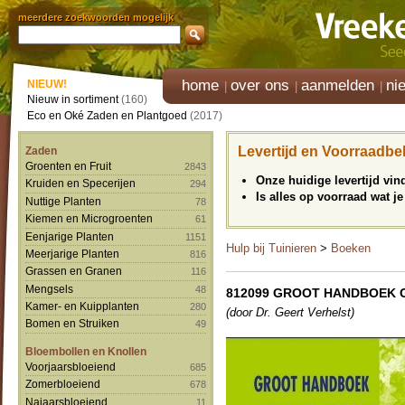
meerdere zoekwoorden mogelijk
home
over ons
aanmelden
ni
NIEUW!
Nieuw in sortiment
(160)
Eco en Oké Zaden en Plantgoed
(2017)
Levertijd en Voorraadbe
Zaden
Groenten en Fruit
2843
Onze huidige levertijd vi
Kruiden en Specerijen
294
Is alles op voorraad wat je
Nuttige Planten
78
Kiemen en Microgroenten
61
Eenjarige Planten
1151
Hulp bij Tuinieren
>
Boeken
Meerjarige Planten
816
Grassen en Granen
116
Mengsels
48
812099 GROOT HANDBOEK 
Kamer- en Kuipplanten
280
(door Dr. Geert Verhelst)
Bomen en Struiken
49
Bloembollen en Knollen
Voorjaarsbloeiend
685
Zomerbloeiend
678
Najaarsbloeiend
11