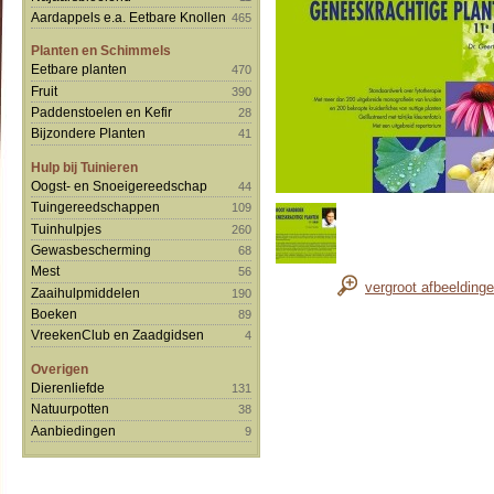
Aardappels e.a. Eetbare Knollen
465
Planten en Schimmels
Eetbare planten
470
Fruit
390
Paddenstoelen en Kefir
28
Bijzondere Planten
41
Hulp bij Tuinieren
Oogst- en Snoeigereedschap
44
Tuingereedschappen
109
Tuinhulpjes
260
Gewasbescherming
68
Mest
56
vergroot afbeelding
Zaaihulpmiddelen
190
Boeken
89
VreekenClub en Zaadgidsen
4
Overigen
Dierenliefde
131
Natuurpotten
38
Aanbiedingen
9