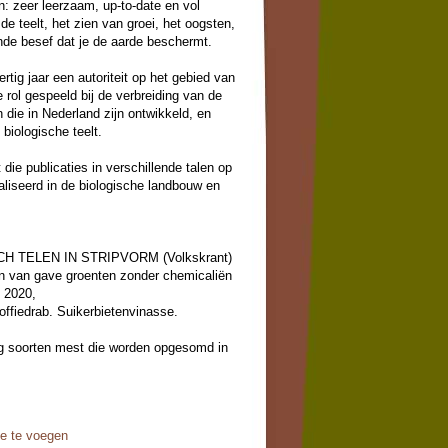
en: zeer leerzaam, up-to-date en vol
de teelt, het zien van groei, het oogsten,
ende besef dat je de aarde beschermt.
rtig jaar een autoriteit op het gebied van
e rol gespeeld bij de verbreiding van de
die in Nederland zijn ontwikkeld, en
 biologische teelt.
die publicaties in verschillende talen op
aliseerd in de biologische landbouw en
 TELEN IN STRIPVORM (Volkskrant)
en van gave groenten zonder chemicaliën
 2020,
ffiedrab. Suikerbietenvinasse.
tig soorten mest die worden opgesomd in
andboek Biologisch Telen in Stripvorm.
l voor de organische teelt van Karel
, The Organic Grow Book, en is
er Denis Pic Lelièvre alias Pic. De nu
oe te voegen
g wordt op de markt gebracht door Mama