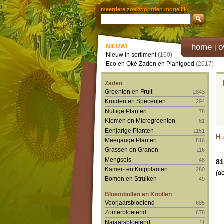
meerdere zoekwoorden mogelijk
home
o
NIEUW!
Nieuw in sortiment
(160)
Eco en Oké Zaden en Plantgoed
(2017)
Zaden
Groenten en Fruit
2843
Kruiden en Specerijen
294
Nuttige Planten
78
Kiemen en Microgroenten
61
Eenjarige Planten
1151
Hu
Meerjarige Planten
816
Grassen en Granen
116
Mengsels
48
8
Kamer- en Kuipplanten
280
(d
Bomen en Struiken
49
Bloembollen en Knollen
Voorjaarsbloeiend
685
Zomerbloeiend
678
Najaarsbloeiend
11