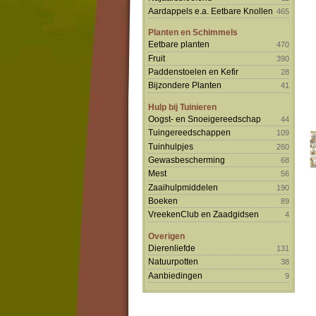
Aardappels e.a. Eetbare Knollen
465
Planten en Schimmels
Eetbare planten
470
Fruit
390
Paddenstoelen en Kefir
28
Bijzondere Planten
41
Hulp bij Tuinieren
Oogst- en Snoeigereedschap
44
Tuingereedschappen
109
Tuinhulpjes
260
Gewasbescherming
68
Mest
56
Zaaihulpmiddelen
190
Boeken
89
VreekenClub en Zaadgidsen
4
Overigen
Dierenliefde
131
Natuurpotten
38
Aanbiedingen
9