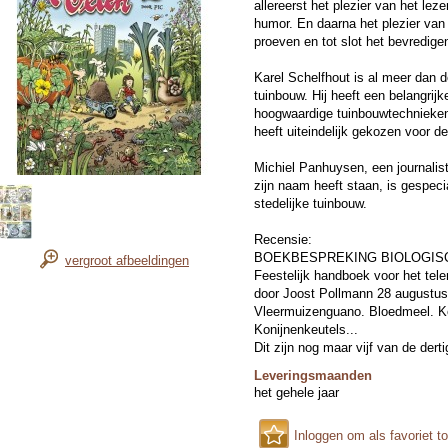
allereerst het plezier van het lez
humor. En daarna het plezier van 
proeven en tot slot het bevredig
Karel Schelfhout is al meer dan de
tuinbouw. Hij heeft een belangrijk
hoogwaardige tuinbouwtechnieken 
heeft uiteindelijk gekozen voor de
Michiel Panhuysen, een journalist 
zijn naam heeft staan, is gespeci
stedelijke tuinbouw.
Recensie:
BOEKBESPREKING BIOLOGISCH
vergroot afbeeldingen
Feestelijk handboek voor het tel
door Joost Pollmann 28 augustus
Vleermuizenguano. Bloedmeel. Ko
Konijnenkeutels...
Dit zijn nog maar vijf van de der
het humoristische en energieke h
Leveringsmaanden
Het is een bewerking van de bijbe
het gehele jaar
Schelfhout en Michiel Panhuysen
getekend door de Franse stripmak
Inloggen om als favoriet t
verschenen Nederlandse vertalin