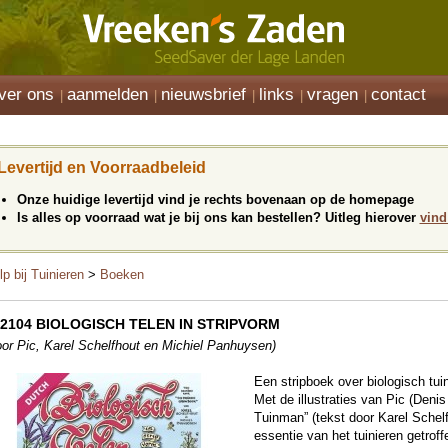
ver ons
aanmelden
nieuwsbrief
links
vragen
contact
Levertijd en Voorraadbeleid
Onze huidige levertijd vind je rechts bovenaan op de homepage
Is alles op voorraad wat je bij ons kan bestellen? Uitleg hierover
vind
lp bij Tuinieren
>
Boeken
12104 BIOLOGISCH TELEN IN STRIPVORM
oor Pic, Karel Schelfhout en Michiel Panhuysen)
Een stripboek over biologisch tui
Met de illustraties van Pic (Denis
Tuinman” (tekst door Karel Schel
essentie van het tuinieren getroff