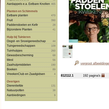
Aardappels e.a. Eetbare Knollen
465
Planten en Schimmels
Eetbare planten
470
Fruit
390
Paddenstoelen en Kefir
28
Bijzondere Planten
41
Hulp bij Tuinieren
Oogst- en Snoeigereedschap
44
Tuingereedschappen
109
Tuinhulpjes
260
Gewasbescherming
68
Mest
56
vergroot afbeelding
Zaaihulpmiddelen
190
Boeken
89
VreekenClub en Zaadgidsen
4
812112.1
192 pagina's
Overigen
Dierenliefde
131
Natuurpotten
38
Aanbiedingen
9