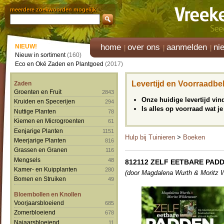
meerdere zoekwoorden mogelijk
home
over ons
aanmelden
ni
NIEUW!
Nieuw in sortiment
(160)
Eco en Oké Zaden en Plantgoed
(2017)
Levertijd en Voorraadbe
Zaden
Groenten en Fruit
2843
Onze huidige levertijd vi
Kruiden en Specerijen
294
Is alles op voorraad wat je
Nuttige Planten
78
Kiemen en Microgroenten
61
Eenjarige Planten
1151
Hulp bij Tuinieren
>
Boeken
Meerjarige Planten
816
Grassen en Granen
116
Mengsels
48
812112 ZELF EETBARE PA
Kamer- en Kuipplanten
280
(door Magdalena Wurth & Moritz W
Bomen en Struiken
49
Bloembollen en Knollen
Voorjaarsbloeiend
685
Zomerbloeiend
678
Najaarsbloeiend
11