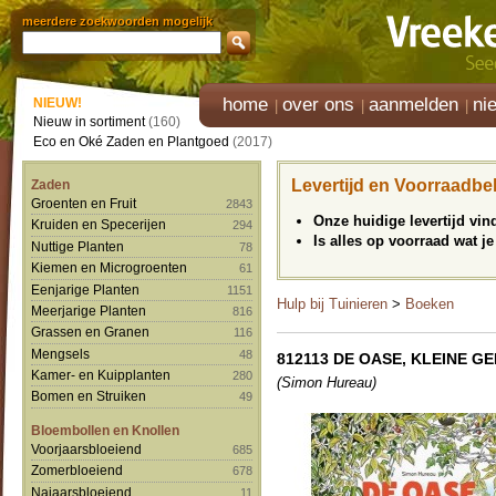
meerdere zoekwoorden mogelijk
home
over ons
aanmelden
ni
NIEUW!
Nieuw in sortiment
(160)
Eco en Oké Zaden en Plantgoed
(2017)
Levertijd en Voorraadbe
Zaden
Groenten en Fruit
2843
Onze huidige levertijd vi
Kruiden en Specerijen
294
Is alles op voorraad wat je
Nuttige Planten
78
Kiemen en Microgroenten
61
Eenjarige Planten
1151
Hulp bij Tuinieren
>
Boeken
Meerjarige Planten
816
Grassen en Granen
116
Mengsels
48
812113 DE OASE, KLEINE G
Kamer- en Kuipplanten
280
(Simon Hureau)
Bomen en Struiken
49
Bloembollen en Knollen
Voorjaarsbloeiend
685
Zomerbloeiend
678
Najaarsbloeiend
11