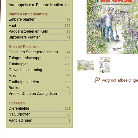
Aardappels e.a. Eetbare Knollen
465
Planten en Schimmels
Eetbare planten
470
Fruit
390
Paddenstoelen en Kefir
28
Bijzondere Planten
41
Hulp bij Tuinieren
Oogst- en Snoeigereedschap
44
Tuingereedschappen
109
Tuinhulpjes
260
Gewasbescherming
68
Mest
56
vergroot afbeelding
Zaaihulpmiddelen
190
Boeken
89
VreekenClub en Zaadgidsen
4
Overigen
Dierenliefde
131
Natuurpotten
38
Aanbiedingen
9