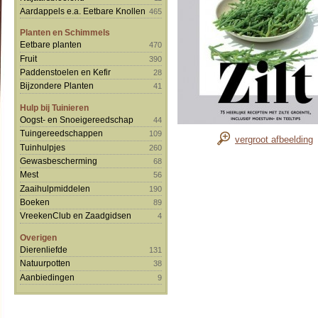
Aardappels e.a. Eetbare Knollen
465
Planten en Schimmels
Eetbare planten
470
Fruit
390
Paddenstoelen en Kefir
28
Bijzondere Planten
41
Hulp bij Tuinieren
Oogst- en Snoeigereedschap
44
Tuingereedschappen
109
vergroot afbeelding
Tuinhulpjes
260
Gewasbescherming
68
Mest
56
Zaaihulpmiddelen
190
Boeken
89
VreekenClub en Zaadgidsen
4
Overigen
Dierenliefde
131
Natuurpotten
38
Aanbiedingen
9