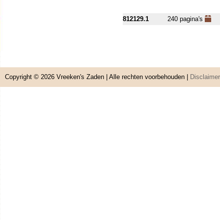
812129.1
240 pagina's
Copyright © 2026
Vreeken's Zaden
| Alle rechten voorbehouden |
Disclaimer