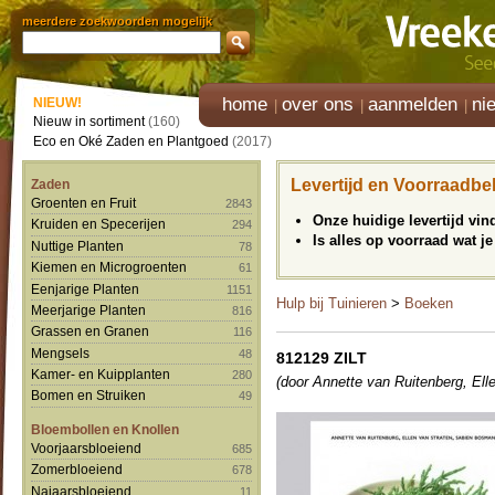
meerdere zoekwoorden mogelijk
home
over ons
aanmelden
ni
NIEUW!
Nieuw in sortiment
(160)
Eco en Oké Zaden en Plantgoed
(2017)
Levertijd en Voorraadbe
Zaden
Groenten en Fruit
2843
Onze huidige levertijd vi
Kruiden en Specerijen
294
Is alles op voorraad wat je
Nuttige Planten
78
Kiemen en Microgroenten
61
Eenjarige Planten
1151
Hulp bij Tuinieren
>
Boeken
Meerjarige Planten
816
Grassen en Granen
116
Mengsels
48
812129 ZILT
Kamer- en Kuipplanten
280
(door Annette van Ruitenberg, El
Bomen en Struiken
49
Bloembollen en Knollen
Voorjaarsbloeiend
685
Zomerbloeiend
678
Najaarsbloeiend
11