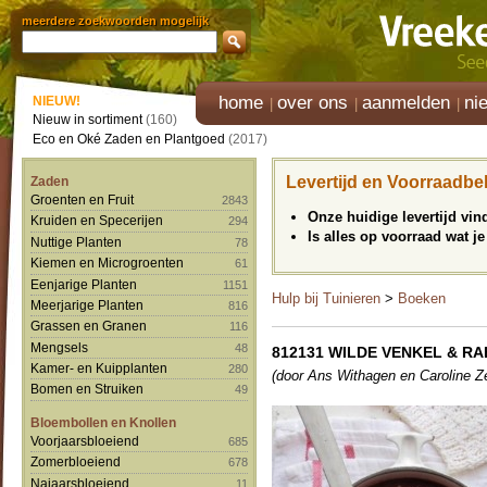
meerdere zoekwoorden mogelijk
home
over ons
aanmelden
ni
NIEUW!
Nieuw in sortiment
(160)
Eco en Oké Zaden en Plantgoed
(2017)
Levertijd en Voorraadbe
Zaden
Groenten en Fruit
2843
Onze huidige levertijd vi
Kruiden en Specerijen
294
Is alles op voorraad wat je
Nuttige Planten
78
Kiemen en Microgroenten
61
Eenjarige Planten
1151
Hulp bij Tuinieren
>
Boeken
Meerjarige Planten
816
Grassen en Granen
116
Mengsels
48
812131 WILDE VENKEL & RA
Kamer- en Kuipplanten
280
(door Ans Withagen en Caroline Z
Bomen en Struiken
49
Bloembollen en Knollen
Voorjaarsbloeiend
685
Zomerbloeiend
678
Najaarsbloeiend
11