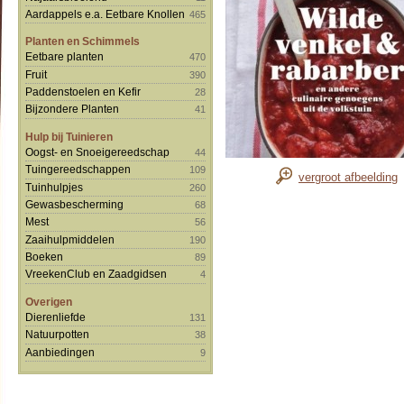
Aardappels e.a. Eetbare Knollen
465
Planten en Schimmels
Eetbare planten
470
Fruit
390
Paddenstoelen en Kefir
28
Bijzondere Planten
41
Hulp bij Tuinieren
Oogst- en Snoeigereedschap
44
Tuingereedschappen
109
vergroot afbeelding
Tuinhulpjes
260
Gewasbescherming
68
Mest
56
Zaaihulpmiddelen
190
Boeken
89
VreekenClub en Zaadgidsen
4
Overigen
Dierenliefde
131
Natuurpotten
38
Aanbiedingen
9