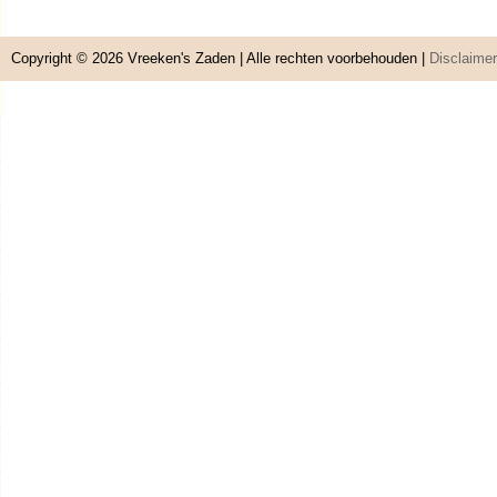
Copyright © 2026
Vreeken's Zaden
| Alle rechten voorbehouden |
Disclaimer