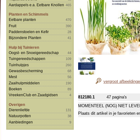
Aardappels e.a. Eetbare Knollen
465
Planten en Schimmels
Eetbare planten
470
Fruit
390
Paddenstoelen en Kefir
28
Bijzondere Planten
41
Hulp bij Tuinieren
Oogst- en Snoeigereedschap
44
Tuingereedschappen
109
Tuinhulpjes
260
Gewasbescherming
68
Mest
56
vergroot afbeelding
Zaaihulpmiddelen
190
Boeken
89
VreekenClub en Zaadgidsen
4
812180.1
47 pagina's
Overigen
MOMENTEEL (NOG) NIET LEVE
Dierenliefde
131
Plaats dit artikel in je favorieten
Natuurpotten
38
Aanbiedingen
9