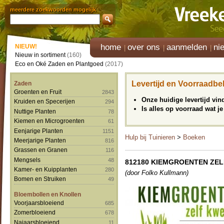
meerdere zoekwoorden mogelijk
home
over ons
aanmelden
ni
NIEUW!
Nieuw in sortiment
(160)
Eco en Oké Zaden en Plantgoed
(2017)
Levertijd en Voorraadbe
Zaden
Groenten en Fruit
2843
Onze huidige levertijd vi
Kruiden en Specerijen
294
Is alles op voorraad wat je
Nuttige Planten
78
Kiemen en Microgroenten
61
Eenjarige Planten
1151
Hulp bij Tuinieren
>
Boeken
Meerjarige Planten
816
Grassen en Granen
116
Mengsels
48
812180 KIEMGROENTEN ZE
Kamer- en Kuipplanten
280
(door Folko Kullmann)
Bomen en Struiken
49
Bloembollen en Knollen
Voorjaarsbloeiend
685
Zomerbloeiend
678
Najaarsbloeiend
11