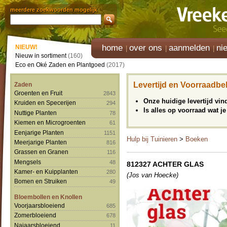
meerdere zoekwoorden mogelijk
home
over ons
aanmelden
ni
NIEUW!
Nieuw in sortiment
(160)
Eco en Oké Zaden en Plantgoed
(2017)
Levertijd en Voorraadbe
Zaden
Groenten en Fruit
2843
Onze huidige levertijd vi
Kruiden en Specerijen
294
Is alles op voorraad wat je
Nuttige Planten
78
Kiemen en Microgroenten
61
Eenjarige Planten
1151
Hulp bij Tuinieren
>
Boeken
Meerjarige Planten
816
Grassen en Granen
116
Mengsels
48
812327 ACHTER GLAS
Kamer- en Kuipplanten
280
(Jos van Hoecke)
Bomen en Struiken
49
Bloembollen en Knollen
Voorjaarsbloeiend
685
Zomerbloeiend
678
Najaarsbloeiend
11