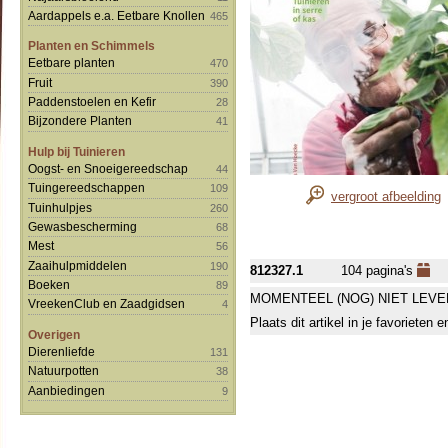
Aardappels e.a. Eetbare Knollen
465
Planten en Schimmels
Eetbare planten
470
Fruit
390
Paddenstoelen en Kefir
28
Bijzondere Planten
41
Hulp bij Tuinieren
Oogst- en Snoeigereedschap
44
Tuingereedschappen
109
vergroot afbeelding
Tuinhulpjes
260
Gewasbescherming
68
Mest
56
Zaaihulpmiddelen
190
812327.1
104 pagina's
Boeken
89
MOMENTEEL (NOG) NIET LEVE
VreekenClub en Zaadgidsen
4
Plaats dit artikel in je favorieten
Overigen
Dierenliefde
131
Natuurpotten
38
Aanbiedingen
9