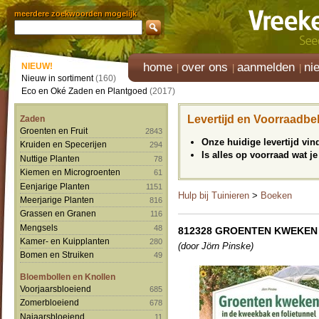
meerdere zoekwoorden mogelijk
home
over ons
aanmelden
ni
NIEUW!
Nieuw in sortiment
(160)
Eco en Oké Zaden en Plantgoed
(2017)
Levertijd en Voorraadbe
Zaden
Groenten en Fruit
2843
Onze huidige levertijd vi
Kruiden en Specerijen
294
Is alles op voorraad wat je
Nuttige Planten
78
Kiemen en Microgroenten
61
Eenjarige Planten
1151
Hulp bij Tuinieren
>
Boeken
Meerjarige Planten
816
Grassen en Granen
116
Mengsels
48
812328 GROENTEN KWEKEN
Kamer- en Kuipplanten
280
(door Jörn Pinske)
Bomen en Struiken
49
Bloembollen en Knollen
Voorjaarsbloeiend
685
Zomerbloeiend
678
Najaarsbloeiend
11