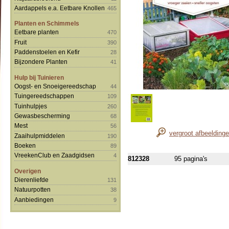
Aardappels e.a. Eetbare Knollen
465
Planten en Schimmels
Eetbare planten
470
Fruit
390
Paddenstoelen en Kefir
28
Bijzondere Planten
41
Hulp bij Tuinieren
Oogst- en Snoeigereedschap
44
Tuingereedschappen
109
Tuinhulpjes
260
Gewasbescherming
68
Mest
56
vergroot afbeelding
Zaaihulpmiddelen
190
Boeken
89
VreekenClub en Zaadgidsen
4
812328
95 pagina's
Overigen
Dierenliefde
131
Natuurpotten
38
Aanbiedingen
9