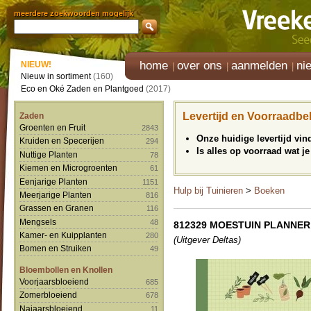
meerdere zoekwoorden mogelijk
home
over ons
aanmelden
ni
NIEUW!
Nieuw in sortiment
(160)
Eco en Oké Zaden en Plantgoed
(2017)
Levertijd en Voorraadbe
Zaden
Groenten en Fruit
2843
Onze huidige levertijd vi
Kruiden en Specerijen
294
Is alles op voorraad wat je
Nuttige Planten
78
Kiemen en Microgroenten
61
Eenjarige Planten
1151
Hulp bij Tuinieren
>
Boeken
Meerjarige Planten
816
Grassen en Granen
116
Mengsels
48
812329 MOESTUIN PLANNER
Kamer- en Kuipplanten
280
(Uitgever Deltas)
Bomen en Struiken
49
Bloembollen en Knollen
Voorjaarsbloeiend
685
Zomerbloeiend
678
Najaarsbloeiend
11