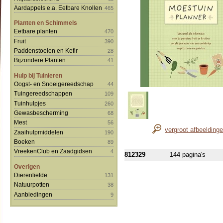
Aardappels e.a. Eetbare Knollen
465
Planten en Schimmels
Eetbare planten
470
Fruit
390
Paddenstoelen en Kefir
28
Bijzondere Planten
41
Hulp bij Tuinieren
Oogst- en Snoeigereedschap
44
Tuingereedschappen
109
Tuinhulpjes
260
Gewasbescherming
68
Mest
56
vergroot afbeelding
Zaaihulpmiddelen
190
Boeken
89
VreekenClub en Zaadgidsen
4
812329
144 pagina's
Overigen
Dierenliefde
131
Natuurpotten
38
Aanbiedingen
9