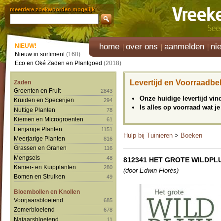
meerdere zoekwoorden mogelijk
home
over ons
aanmelden
ni
NIEUW!
Nieuw in sortiment
(160)
Eco en Oké Zaden en Plantgoed
(2018)
Levertijd en Voorraadbe
Zaden
Groenten en Fruit
2843
Onze huidige levertijd vi
Kruiden en Specerijen
294
Is alles op voorraad wat je
Nuttige Planten
78
Kiemen en Microgroenten
61
Eenjarige Planten
1151
Hulp bij Tuinieren
>
Boeken
Meerjarige Planten
816
Grassen en Granen
116
Mengsels
48
812341 HET GROTE WILDP
Kamer- en Kuipplanten
280
(door Edwin Florès)
Bomen en Struiken
49
Bloembollen en Knollen
Voorjaarsbloeiend
685
Zomerbloeiend
678
Najaarsbloeiend
11