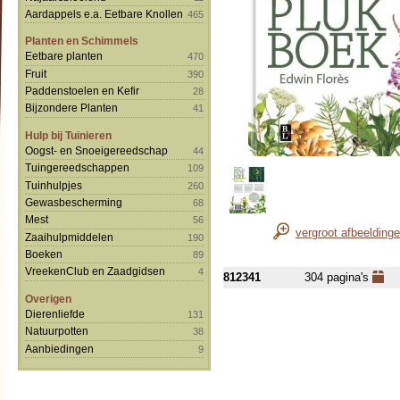
Aardappels e.a. Eetbare Knollen
465
Planten en Schimmels
Eetbare planten
470
Fruit
390
Paddenstoelen en Kefir
28
Bijzondere Planten
41
Hulp bij Tuinieren
Oogst- en Snoeigereedschap
44
Tuingereedschappen
109
Tuinhulpjes
260
Gewasbescherming
68
Mest
56
vergroot afbeelding
Zaaihulpmiddelen
190
Boeken
89
VreekenClub en Zaadgidsen
4
812341
304 pagina's
Overigen
Dierenliefde
131
Natuurpotten
38
Aanbiedingen
9