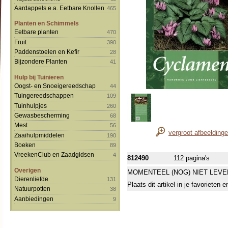
Aardappels e.a. Eetbare Knollen
465
Planten en Schimmels
Eetbare planten
470
Fruit
390
Paddenstoelen en Kefir
28
Bijzondere Planten
41
Hulp bij Tuinieren
Oogst- en Snoeigereedschap
44
Tuingereedschappen
109
Tuinhulpjes
260
Gewasbescherming
68
Mest
56
vergroot afbeelding
Zaaihulpmiddelen
190
Boeken
89
VreekenClub en Zaadgidsen
4
812490
112 pagina's
Overigen
MOMENTEEL (NOG) NIET LEVE
Dierenliefde
131
Plaats dit artikel in je favorieten
Natuurpotten
38
Aanbiedingen
9