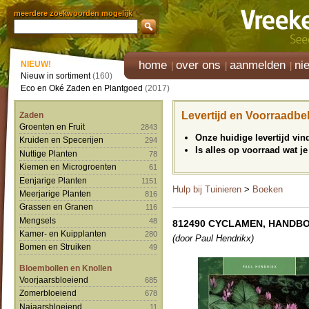
meerdere zoekwoorden mogelijk
home
over ons
aanmelden
ni
NIEUW!
Nieuw in sortiment
(160)
Eco en Oké Zaden en Plantgoed
(2017)
Levertijd en Voorraadbe
Zaden
Groenten en Fruit
2843
Onze huidige levertijd vi
Kruiden en Specerijen
294
Is alles op voorraad wat je
Nuttige Planten
78
Kiemen en Microgroenten
61
Eenjarige Planten
1151
Hulp bij Tuinieren
>
Boeken
Meerjarige Planten
816
Grassen en Granen
116
Mengsels
48
812490 CYCLAMEN, HANDB
Kamer- en Kuipplanten
280
(door Paul Hendrikx)
Bomen en Struiken
49
Bloembollen en Knollen
Voorjaarsbloeiend
685
Zomerbloeiend
678
Najaarsbloeiend
11