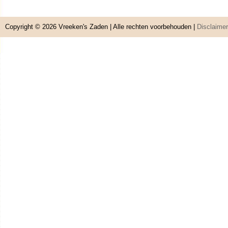
Copyright © 2026
Vreeken's Zaden
| Alle rechten voorbehouden |
Disclaimer