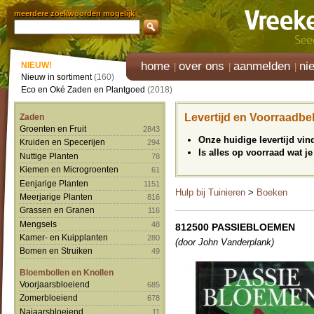
meerdere zoekwoorden mogelijk
home
over ons
aanmelden
ni
NIEUW!
Nieuw in sortiment
(160)
Eco en Oké Zaden en Plantgoed
(2018)
Levertijd en Voorraadbe
Zaden
Groenten en Fruit
2843
Onze huidige levertijd vi
Kruiden en Specerijen
294
Is alles op voorraad wat je
Nuttige Planten
78
Kiemen en Microgroenten
61
Eenjarige Planten
1151
Hulp bij Tuinieren
>
Boeken
Meerjarige Planten
816
Grassen en Granen
116
Mengsels
48
812500 PASSIEBLOEMEN
Kamer- en Kuipplanten
280
(door John Vanderplank)
Bomen en Struiken
49
Bloembollen en Knollen
Voorjaarsbloeiend
685
Zomerbloeiend
678
Najaarsbloeiend
11