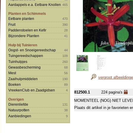
Aardappels e.a. Eetbare Knollen
465
Planten en Schimmels
Eetbare planten
470
Fruit
390
Paddenstoelen en Kefir
28
Bijzondere Planten
41
Hulp bij Tuinieren
Oogst- en Snoeigereedschap
44
Tuingereedschappen
109
Tuinhulpjes
260
Gewasbescherming
68
Mest
56
vergroot afbeelding
Zaaihulpmiddelen
190
Boeken
89
VreekenClub en Zaadgidsen
4
812500.1
224 pagina's
Overigen
MOMENTEEL (NOG) NIET LEVE
Dierenliefde
131
Plaats dit artikel in je favorieten
Natuurpotten
38
Aanbiedingen
9